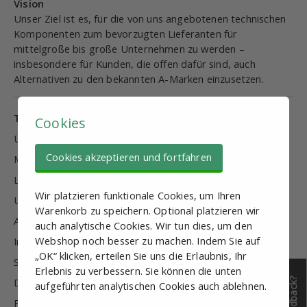
Vision
Unser Ziel ist es, für die von uns angebotenen technischen
Komponenten zum bevorzugten Lieferanten für
mittelgroße bis große Unternehmen zu werden –
insbesondere für Kunden, die offen dafür sind, auch
Alternativen zu den bekannten A-Marken einzusetzen.
TechniComponents
Cookies
Über uns
Cookies akzeptieren und fortfahren
Mission & Vision
Leistungen
Wir platzieren funktionale Cookies, um Ihren
Unternehmensinformationen
Warenkorb zu speichern. Optional platzieren wir
Allgemeine Geschäftsbedingungen
auch analytische Cookies. Wir tun dies, um den
Webshop noch besser zu machen. Indem Sie auf
Impressum
„OK“ klicken, erteilen Sie uns die Erlaubnis, Ihr
Sicherheit
Erlebnis zu verbessern. Sie können die unten
Datenschutz-Bestimmungen
Feedback?
aufgeführten analytischen Cookies auch ablehnen.
FAQ