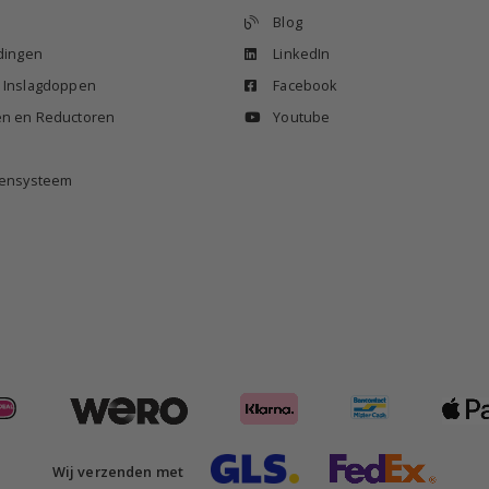
Blog
idingen
LinkedIn
n Inslagdoppen
Facebook
en en Reductoren
Youtube
izensysteem
Wij verzenden met