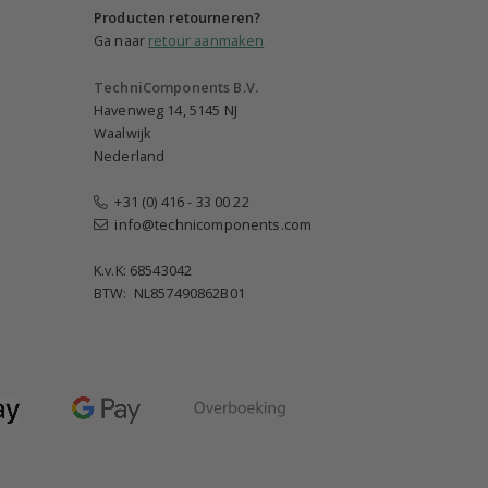
Producten retourneren?
Ga naar
retour aanmaken
TechniComponents B.V.
Havenweg 14, 5145 NJ
Waalwijk
Nederland
+31 (0) 416 - 33 00 22
info@technicomponents.com
K.v.K: 68543042
BTW: NL857490862B01