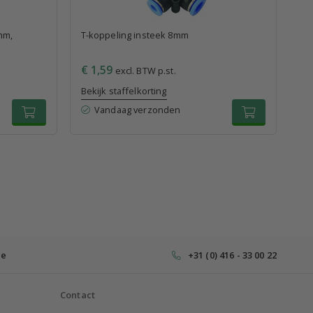
mm,
T-koppeling insteek 8mm
Kni
G1
€ 1,59
€ 
excl. BTW p.st.
Bekijk staffelkorting
Bek
Vandaag verzonden
ce
+31 (0) 416 - 33 00 22
Contact