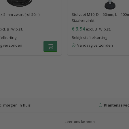
 x 5 mm zwart (rol 50m)
Stelvoet M10, D = 50mm, L = 100
Staalverzinkt
€ 3,94
xcl. BTW p.st.
excl. BTW p.st.
felkorting
Bekijk staffelkorting
g verzonden
Vandaag verzonden
d,
morgen in huis
Klantenservi
Leer ons kennen