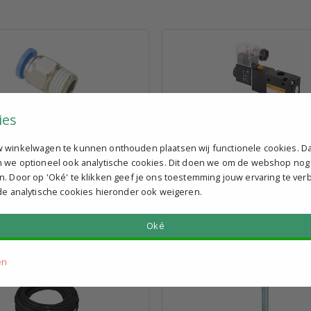
teekkoppeling/ Inschroef (RIKI)T
3/2 ventiel, monostabiel, G1/4",
ies
 winkelwagen te kunnen onthouden plaatsen wij functionele cookies. D
€ 24,50
l. BTW p.st.
excl. BTW p.st.
n we optioneel ook analytische cookies. Dit doen we om de webshop nog
felkorting
Bekijk staffelkorting
n. Door op 'Oké' te klikken geef je ons toestemming jouw ervaring te ver
g verzonden
Vandaag verzonden
 de analytische cookies hieronder ook weigeren.
Oké
en