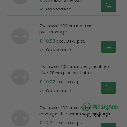
Op voorraad
Zwenkwiel 102mm met rem,
plaatmontage
€ 10,93
excl. BTW p.st.
Op voorraad
Zwenkwiel 102mm, invoeg montage
t.b.v. 28mm pipejointbuizen
€ 10,22
excl. BTW p.st.
Op voorraad
Zwenkwiel 102mm met rem, invoeg
montage t.b.v. 28mm pipejointbuizen
Tot 18:00 uur
€ 12,21
excl. BTW p.st.