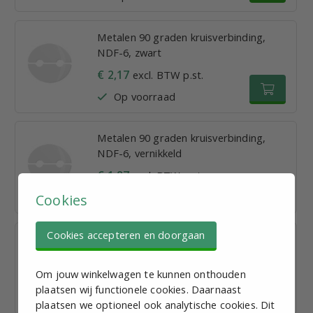
Metalen 90 graden kruisverbinding,
NDF-6, zwart
€ 2,17
excl. BTW p.st.
Op voorraad
Metalen 90 graden kruisverbinding,
NDF-6, vernikkeld
€ 1,87
excl. BTW p.st.
Op voorraad
Cookies
Cookies accepteren en doorgaan
Metalen draaibare verbinder, NDF-7,
zwart
Om jouw winkelwagen te kunnen onthouden
€ 4,45
excl. BTW p.st.
plaatsen wij functionele cookies. Daarnaast
Op voorraad
plaatsen we optioneel ook analytische cookies. Dit