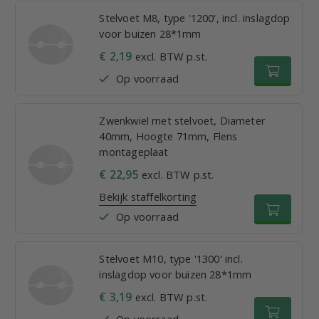
Stelvoet M8, type '1200', incl. inslagdop
voor buizen 28*1mm
€ 2,19
excl. BTW p.st.
Op voorraad
Zwenkwiel met stelvoet, Diameter
40mm, Hoogte 71mm, Flens
montageplaat
€ 22,95
excl. BTW p.st.
Bekijk staffelkorting
Op voorraad
Stelvoet M10, type '1300' incl.
inslagdop voor buizen 28*1mm
€ 3,19
excl. BTW p.st.