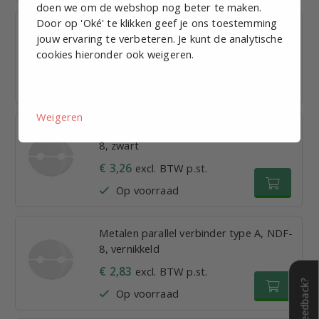
doen we om de webshop nog beter te maken.
Door op 'Oké' te klikken geef je ons toestemming
Metalen draaibare verbinder, NDF-7,
jouw ervaring te verbeteren. Je kunt de analytische
vernikkeld
cookies hieronder ook weigeren.
€ 3,89
excl. BTW p.st.
Op voorraad
Weigeren
Metalen parallel verbinder type A, NDF-
8, zwart
€ 3,26
excl. BTW p.st.
Op voorraad
Metalen parallel verbinder type A, NDF-
8, vernikkeld
€ 2,83
excl. BTW p.st.
Feedback?
Op voorraad