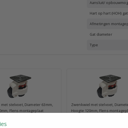
Aansluit/ opbouwmoge
Hart op hart (HOH) ga
Afmetingen montagep
Gat diameter
Type
 met stelvoet, Diameter 63mm,
Zwenkwiel met stelvoet, Diamet
0mm, Flens montageplaat
Hoogte 120mm, Flens montagepl
€ 45,50
xcl. BTW p.st.
excl. BTW p.st.
ies
felkorting
Bekijk staffelkorting