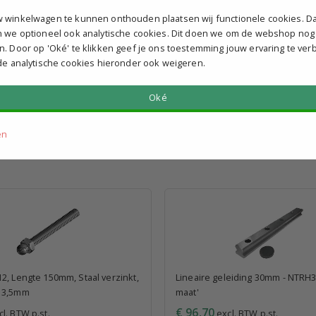
g verzonden
Vandaag verzonden
 winkelwagen te kunnen onthouden plaatsen wij functionele cookies. D
n we optioneel ook analytische cookies. Dit doen we om de webshop nog
n. Door op 'Oké' te klikken geef je ons toestemming jouw ervaring te ver
 de analytische cookies hieronder ook weigeren.
Oké
en
2, Lengte 150mm, Staal verzinkt,
Lineaire geleiding 30mm - NTRH3
13,5mm
maat'
€ 96,70
l. BTW p.st.
excl. BTW p.st.