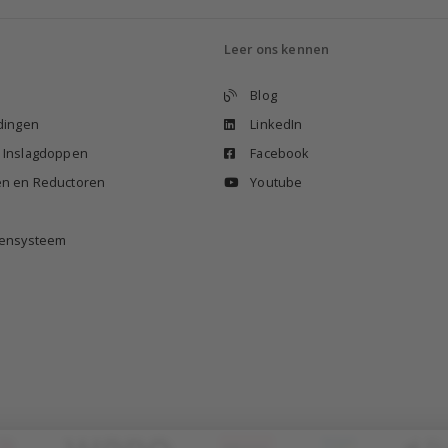
Leer ons kennen
Blog
idingen
LinkedIn
n Inslagdoppen
Facebook
en en Reductoren
Youtube
izensysteem