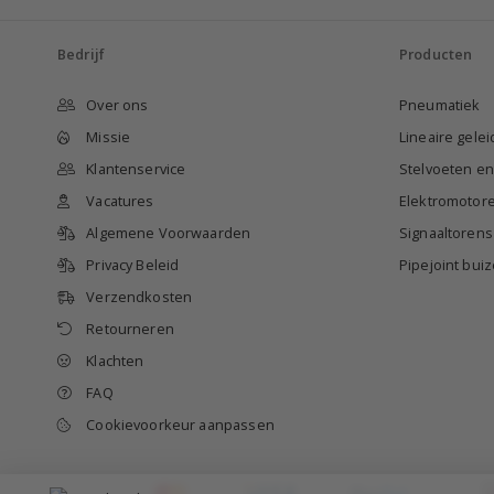
Bedrijf
Producten
Over ons
Pneumatiek
Missie
Lineaire gele
Klantenservice
Stelvoeten e
Vacatures
Elektromotor
Algemene Voorwaarden
Signaaltorens
Privacy Beleid
Pipejoint bu
Verzendkosten
Retourneren
Klachten
FAQ
Cookievoorkeur aanpassen