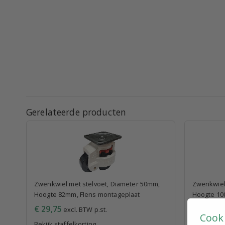
Gerelateerde producten
Zwenkwiel met stelvoet, Diameter 50mm,
Zwenkwiel
Hoogte 82mm, Flens montageplaat
Hoogte 10
€ 29,75
€ 35,99
excl. BTW p.st.
e
Cook
Bekijk staffelkorting
Bekijk staf