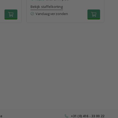
Bekijk staffelkorting
Bek
Vandaag verzonden
ce
+31 (0) 416 - 33 00 22