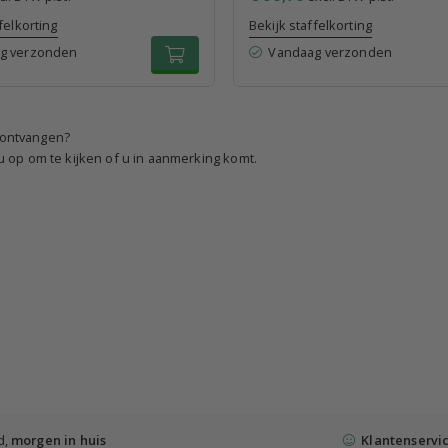
felkorting
Bekijk staffelkorting
g verzonden
Vandaag verzonden
e ontvangen?
 op om te kijken of u in aanmerking komt.
d,
morgen in huis
Klantenservi