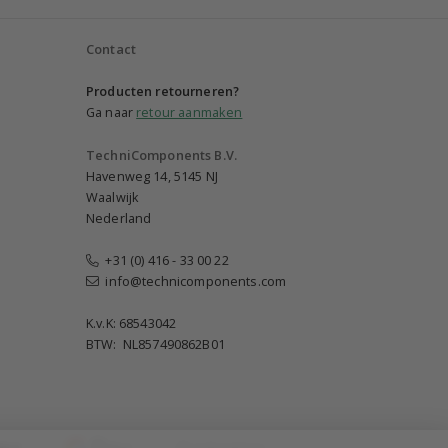
Contact
Producten retourneren?
Ga naar
retour aanmaken
TechniComponents B.V.
Havenweg 14, 5145 NJ
Waalwijk
Nederland
+31 (0) 416 - 33 00 22
info@technicomponents.com
K.v.K: 68543042
BTW: NL857490862B01