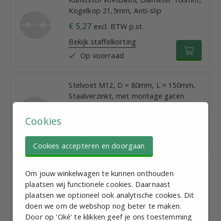
Kogelkop 21,5mm, Anti-slip
€ 5,27
excl. BTW p.st.
Bekijk staffelkorting
Op voorraad
Stelvoet M12, D = 80mm, L = 150mm,
Staalverzinkt, met montage gaten
€ 6,42
excl. BTW p.st.
Cookies
Bekijk staffelkorting
Op voorraad
Cookies accepteren en doorgaan
Stelvoet M8, D = 80mm, L = 100mm,
Om jouw winkelwagen te kunnen onthouden
Roestvaststaal, met montage gaten
plaatsen wij functionele cookies. Daarnaast
plaatsen we optioneel ook analytische cookies. Dit
€ 10,12
excl. BTW p.st.
doen we om de webshop nog beter te maken.
Bekijk staffelkorting
Door op 'Oké' te klikken geef je ons toestemming