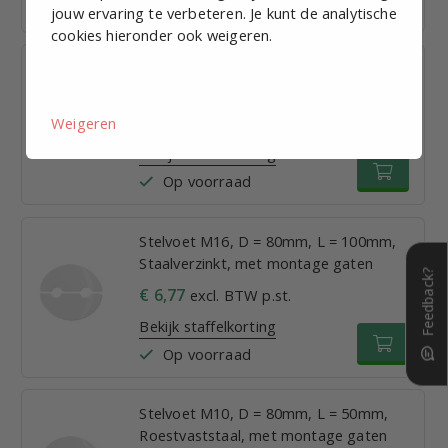
Op voorraad
jouw ervaring te verbeteren. Je kunt de analytische
cookies hieronder ook weigeren.
Stelvoet M16, D = 80mm, L = 50mm,
Staalverzinkt, met montage gaten
€ 6,52
excl. BTW p.st.
Weigeren
Bekijk staffelkorting
Op voorraad
Stelvoet M16, D = 80mm, L = 100mm,
Staalverzinkt, met montage gaten
Feedback?
€ 6,77
excl. BTW p.st.
Bekijk staffelkorting
Op voorraad
Stelvoet M10, D = 80mm, L = 50mm,
Roestvaststaal, met montage gaten