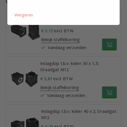
Combinaties
Weigeren
Inslagdop t.b.v. koker 25 x 1,5;
Draadgat M12
€ 3,15
excl. BTW
Bekijk staffelkorting
Vandaag verzonden
Inslagdop t.b.v. koker 30 x 1,5;
Draadgat M12
€ 3,87
excl. BTW
Bekijk staffelkorting
Vandaag verzonden
Inslagdop t.b.v. koker 40 x 2; Draadgat
M12
€ 4,25
excl. BTW