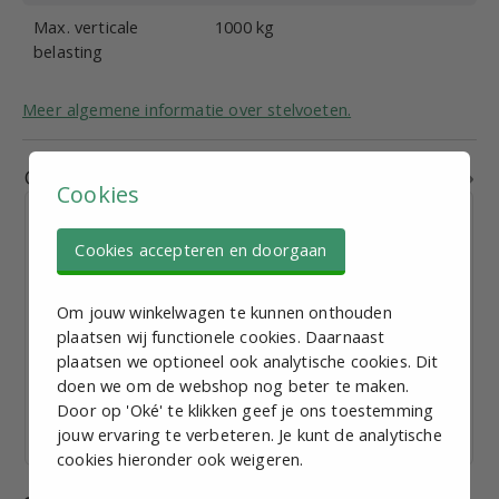
Max. verticale
1000 kg
belasting
Meer algemene informatie over stelvoeten.
Gerelateerde producten
Cookies
Cookies accepteren en doorgaan
Om jouw winkelwagen te kunnen onthouden
Stelvoet M12, D = 80mm, L = 150mm, Staalverzinkt,
plaatsen wij functionele cookies. Daarnaast
met montage gaten
plaatsen we optioneel ook analytische cookies. Dit
€ 6,42
excl. BTW p.st.
doen we om de webshop nog beter te maken.
Bekijk staffelkorting
Door op 'Oké' te klikken geef je ons toestemming
jouw ervaring te verbeteren. Je kunt de analytische
Vandaag verzonden
cookies hieronder ook weigeren.