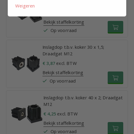
Draadgat M12
Weigeren
€ 3,15
excl. BTW
Bekijk staffelkorting
Op voorraad
Inslagdop t.b.v. koker 30 x 1,5;
Draadgat M12
€ 3,87
excl. BTW
Bekijk staffelkorting
Op voorraad
Inslagdop t.b.v. koker 40 x 2; Draadgat
M12
€ 4,25
excl. BTW
Bekijk staffelkorting
Op voorraad