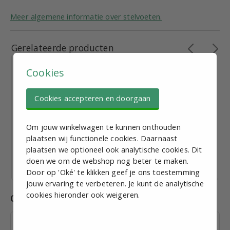
Meer algemene informatie over stelvoeten.
Gerelateerde producten
Cookies
Cookies accepteren en doorgaan
Stelvoet M12, D = 40mm, L = 50mm, Staalverzinkt
Om jouw winkelwagen te kunnen onthouden
€ 3,70
plaatsen wij functionele cookies. Daarnaast
excl. BTW p.st.
plaatsen we optioneel ook analytische cookies. Dit
Bekijk staffelkorting
doen we om de webshop nog beter te maken.
Vandaag verzonden
Door op 'Oké' te klikken geef je ons toestemming
jouw ervaring te verbeteren. Je kunt de analytische
cookies hieronder ook weigeren.
Combinaties
Inslagdop t.b.v. koker 25 x 1,5;