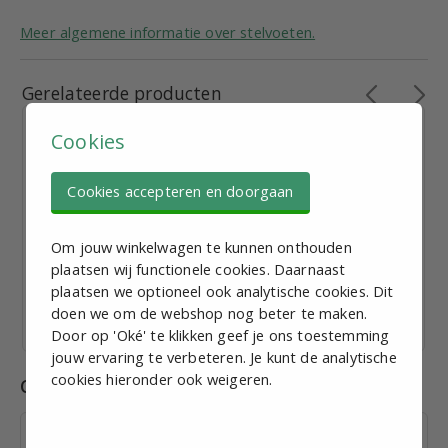
Meer algemene informatie over stelvoeten.
Gerelateerde producten
Cookies
Cookies accepteren en doorgaan
Stelvoet M12, D = 40mm, L = 50mm, Staalverzinkt
Om jouw winkelwagen te kunnen onthouden
€ 3,70
plaatsen wij functionele cookies. Daarnaast
excl. BTW p.st.
plaatsen we optioneel ook analytische cookies. Dit
Bekijk staffelkorting
doen we om de webshop nog beter te maken.
Vandaag verzonden
Door op 'Oké' te klikken geef je ons toestemming
jouw ervaring te verbeteren. Je kunt de analytische
cookies hieronder ook weigeren.
Combinaties
Inslagdop t.b.v. koker 25 x 1,5;