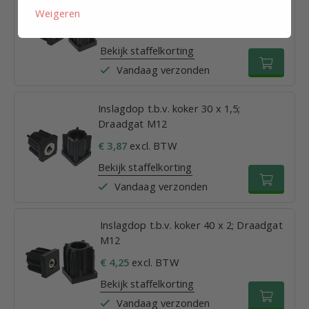
Draadgat M12
Weigeren
€ 3,15
excl. BTW
Bekijk staffelkorting
Vandaag verzonden
Inslagdop t.b.v. koker 30 x 1,5;
Draadgat M12
€ 3,87
excl. BTW
Bekijk staffelkorting
Vandaag verzonden
Inslagdop t.b.v. koker 40 x 2; Draadgat
M12
€ 4,25
excl. BTW
Bekijk staffelkorting
Vandaag verzonden