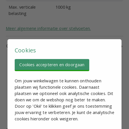
Max. verticale
1000 kg
belasting
Meer algemene informatie over stelvoeten.
Gerelateerde producten
Cookies
Cookies accepteren en doorgaan
Om jouw winkelwagen te kunnen onthouden
Stelvoet M12, D = 80mm, L = 50mm, Roestvaststaal,
plaatsen wij functionele cookies. Daarnaast
met montage gaten
plaatsen we optioneel ook analytische cookies. Dit
€ 9,09
excl. BTW p.st.
doen we om de webshop nog beter te maken.
Bekijk staffelkorting
Door op 'Oké' te klikken geef je ons toestemming
jouw ervaring te verbeteren. Je kunt de analytische
Vandaag verzonden
cookies hieronder ook weigeren.