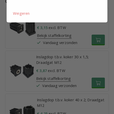
Combinaties
Weigeren
Inslagdop t.b.v. koker 25 x 1,5;
Draadgat M12
€ 3,15
excl. BTW
Bekijk staffelkorting
Vandaag verzonden
Inslagdop t.b.v. koker 30 x 1,5;
Draadgat M12
€ 3,87
excl. BTW
Bekijk staffelkorting
Vandaag verzonden
Inslagdop t.b.v. koker 40 x 2; Draadgat
M12
€ 4,25
excl. BTW