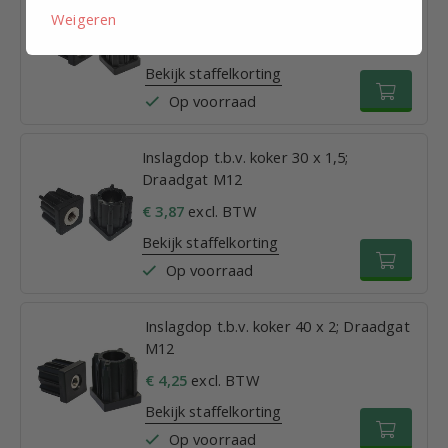
Draadgat M12
Weigeren
€ 3,15
excl. BTW
Bekijk staffelkorting
Op voorraad
Inslagdop t.b.v. koker 30 x 1,5;
Draadgat M12
€ 3,87
excl. BTW
Bekijk staffelkorting
Op voorraad
Inslagdop t.b.v. koker 40 x 2; Draadgat
M12
€ 4,25
excl. BTW
Bekijk staffelkorting
Op voorraad