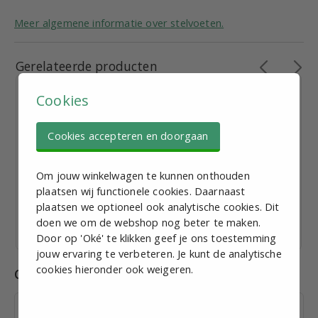
Meer algemene informatie over stelvoeten.
Gerelateerde producten
Cookies
Cookies accepteren en doorgaan
Stelvoet M12, D = 40mm, L = 150mm, Roestvaststaal
Om jouw winkelwagen te kunnen onthouden
€ 9,95
plaatsen wij functionele cookies. Daarnaast
excl. BTW p.st.
plaatsen we optioneel ook analytische cookies. Dit
Bekijk staffelkorting
doen we om de webshop nog beter te maken.
Vandaag verzonden
Door op 'Oké' te klikken geef je ons toestemming
jouw ervaring te verbeteren. Je kunt de analytische
cookies hieronder ook weigeren.
Combinaties
Inslagdop t.b.v. koker 25 x 1,5;