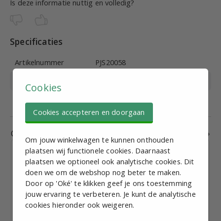
Is deze informatie nuttig en volledig?
Specificaties
Artikelnummer
PJS20058
Materiaal
Kunststof
Cookies
Buisdiameter
28mm
Cookies accepteren en doorgaan
Gerelateerde producten
Om jouw winkelwagen te kunnen onthouden
plaatsen wij functionele cookies. Daarnaast
plaatsen we optioneel ook analytische cookies. Dit
doen we om de webshop nog beter te maken.
Door op 'Oké' te klikken geef je ons toestemming
jouw ervaring te verbeteren. Je kunt de analytische
Label houder 'hoog'
cookies hieronder ook weigeren.
€ 4,60
excl. BTW p.st.