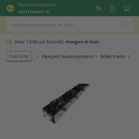
TechniComponents
NL
assortiment
Voor 15:00 uur besteld,
morgen in huis
Overzicht
Pipejoint buizensysteem
Rollertracks
Rol