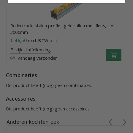
Rollertrack, stalen profiel, gele rollen met flens, L =
3000mm
€ 46,50
excl. BTW p.st.
Bekijk staffelkorting
Vandaag verzonden
Combinaties
Dit product heeft (nog) geen combinaties.
Accessoires
Dit product heeft (nog) geen accessoires.
Anderen kochten ook