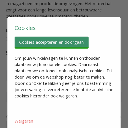
in magazijnen en productieomgevingen. Het materiaal
zorgt voor een lange levensduur en betrouwbare
prestaties onder diverse omstandigheden.
Cookies
Is deze informatie nuttig en volledig?
Cookies accepteren en doorgaan
Specificaties
Om jouw winkelwagen te kunnen onthouden
plaatsen wij functionele cookies. Daarnaast
Artikelnummer
PJS20053
plaatsen we optioneel ook analytische cookies. Dit
Materiaal
Kunststof/Staal
doen we om de webshop nog beter te maken.
Door op 'Oké' te klikken geef je ons toestemming
Lengte
1000mm
jouw ervaring te verbeteren. Je kunt de analytische
cookies hieronder ook weigeren.
Profiel
Staal
Gerelateerde producten
Weigeren