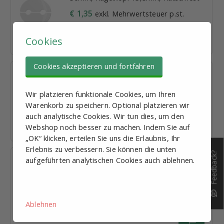
€ 1,35
exkl. Mehrwertsteuer p.st.
Mengenrabatt
Cookies
Lieferzeit: 1-2 Tage
Cookies akzeptieren und fortfahren
Kunststoff Fußbasis, Durchmesser
60mm, Kugelkopf 13,5mm, Rutschfest
Wir platzieren funktionale Cookies, um Ihren
€ 1,85
exkl. Mehrwertsteuer p.st.
Warenkorb zu speichern. Optional platzieren wir
Mengenrabatt
auch analytische Cookies. Wir tun dies, um den
Webshop noch besser zu machen. Indem Sie auf
Lieferzeit: 1-2 Tage
„OK“ klicken, erteilen Sie uns die Erlaubnis, Ihr
Erlebnis zu verbessern. Sie können die unten
Feedback?
Kunststoff Fußbasis mit Bef. Löcher,
aufgeführten analytischen Cookies auch ablehnen.
Durchmesser 80mm, Kugelkopf
13,5mm, Rutschfest
€ 2,77
exkl. Mehrwertsteuer p.st.
Ablehnen
Mengenrabatt