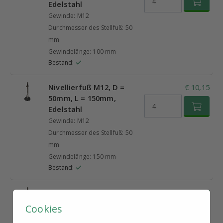
Edelstahl
Gewinde: M12
Durchmesser des Stellfuß: 50
mm
Gewindelänge: 100 mm
Bestand:
Nivellierfuß M12, D =
€ 10,15
50mm, L = 150mm,
Edelstahl
Gewinde: M12
Durchmesser des Stellfuß: 50
mm
Gewindelänge: 150 mm
Bestand:
Nivellierfuß M12, D =
€ 8,17
60mm, L = 50mm,
Cookies
Edelstahl