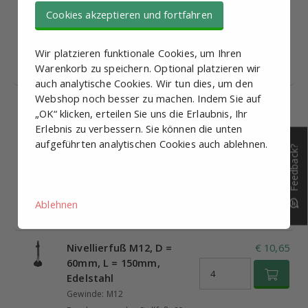
Gewinde: M12
Cookies akzeptieren und fortfahren
Durchmesser des Stellfuß: 60
mm
Wir platzieren funktionale Cookies, um Ihren
Gewindelänge: 50 mm
Warenkorb zu speichern. Optional platzieren wir
Bestand:
auch analytische Cookies. Wir tun dies, um den
Webshop noch besser zu machen. Indem Sie auf
Nivellierfuß M12, D =
€ 8,92
„OK“ klicken, erteilen Sie uns die Erlaubnis, Ihr
60mm, L = 100mm,
Erlebnis zu verbessern. Sie können die unten
Edelstahl
aufgeführten analytischen Cookies auch ablehnen.
Gewinde: M12
Feedback?
Durchmesser des Stellfuß: 60
mm
Gewindelänge: 100 mm
Ablehnen
Bestand:
Nivellierfuß M12, D =
€ 10,65
60mm, L = 150mm,
Edelstahl
Gewinde: M12