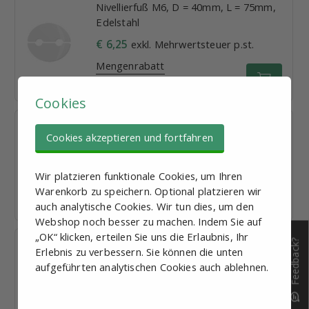
Nivellierfuß M6, D = 40mm, L = 75mm,
Edelstahl
€ 6,25
exkl. Mehrwertsteuer p.st.
Mengenrabatt
Lieferzeit: 1-2 Tage
Cookies
Nivellierfuß M6, D = 40mm, L = 50mm,
Cookies akzeptieren und fortfahren
Stahl verzinkt
€ 3,23
exkl. Mehrwertsteuer p.st.
Wir platzieren funktionale Cookies, um Ihren
Mengenrabatt
Warenkorb zu speichern. Optional platzieren wir
Lieferzeit: 1-2 Tage
auch analytische Cookies. Wir tun dies, um den
Webshop noch besser zu machen. Indem Sie auf
„OK“ klicken, erteilen Sie uns die Erlaubnis, Ihr
Feedback?
Nivellierfuß M6, D = 40mm, L = 75mm,
Erlebnis zu verbessern. Sie können die unten
Stahl verzinkt
aufgeführten analytischen Cookies auch ablehnen.
€ 3,61
exkl. Mehrwertsteuer p.st.
Mengenrabatt