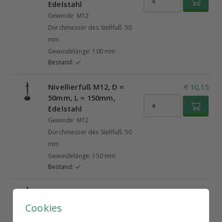
Edelstahl
Gewinde: M12
Durchmesser des Stellfuß: 50
mm
Gewindelänge: 100 mm
Bestand:
Nivellierfuß M12, D =
€ 10,15
50mm, L = 150mm,
Edelstahl
Gewinde: M12
Durchmesser des Stellfuß: 50
mm
Gewindelänge: 150 mm
Bestand:
Nivellierfuß M12, D =
€ 8,17
60mm, L = 50mm,
Cookies
Edelstahl