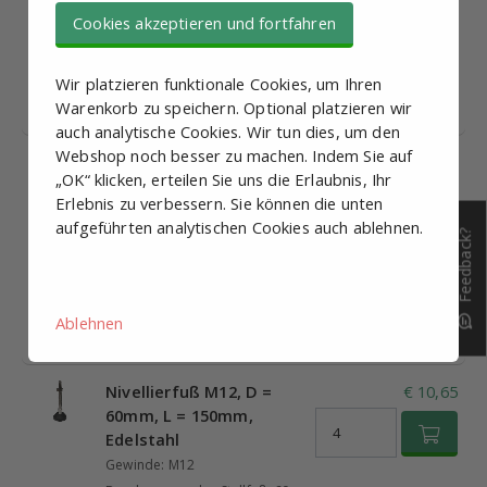
Gewinde: M12
Cookies akzeptieren und fortfahren
Durchmesser des Stellfuß: 60
mm
Wir platzieren funktionale Cookies, um Ihren
Gewindelänge: 50 mm
Warenkorb zu speichern. Optional platzieren wir
Bestand:
auch analytische Cookies. Wir tun dies, um den
Webshop noch besser zu machen. Indem Sie auf
Nivellierfuß M12, D =
€ 8,92
„OK“ klicken, erteilen Sie uns die Erlaubnis, Ihr
60mm, L = 100mm,
Erlebnis zu verbessern. Sie können die unten
Edelstahl
aufgeführten analytischen Cookies auch ablehnen.
Gewinde: M12
Feedback?
Durchmesser des Stellfuß: 60
mm
Gewindelänge: 100 mm
Ablehnen
Bestand:
Nivellierfuß M12, D =
€ 10,65
60mm, L = 150mm,
Edelstahl
Gewinde: M12