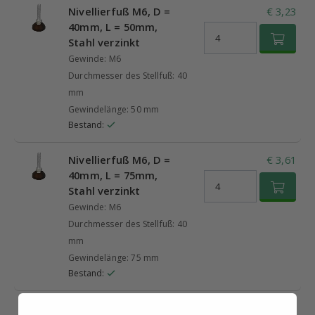
Nivellierfuß M6, D =
€ 3,23
40mm, L = 50mm,
Stahl verzinkt
Gewinde: M6
Durchmesser des Stellfuß: 40
mm
Gewindelänge: 50 mm
Bestand:
Nivellierfuß M6, D =
€ 3,61
40mm, L = 75mm,
Stahl verzinkt
Gewinde: M6
Durchmesser des Stellfuß: 40
mm
Gewindelänge: 75 mm
Bestand: