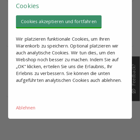
Cookies
Rollenbahn,
€ 41,31
Stahlprofil, schwarze
Cookies akzeptieren und fortfahren
Rollen, L = 4000mm
Länge: 4000mm
Bestand:
Wir platzieren funktionale Cookies, um Ihren
Warenkorb zu speichern. Optional platzieren wir
auch analytische Cookies. Wir tun dies, um den
Rollenbahn,
€ 46,50
Webshop noch besser zu machen. Indem Sie auf
Stahlprofil, gelbe
„OK“ klicken, erteilen Sie uns die Erlaubnis, Ihr
Feedback?
Rollen mit Flansch, L =
Erlebnis zu verbessern. Sie können die unten
3000mm
aufgeführten analytischen Cookies auch ablehnen.
Länge: 4000mm
Bestand:
Ablehnen