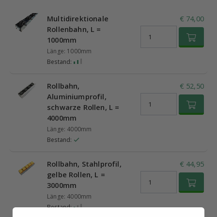
Multidirektionale
€ 74,00
Rollenbahn, L =
1000mm
Länge: 1000mm
Bestand:
Rollbahn,
€ 52,50
Aluminiumprofil,
schwarze Rollen, L =
4000mm
Länge: 4000mm
Bestand:
Rollbahn, Stahlprofil,
€ 44,95
gelbe Rollen, L =
3000mm
Länge: 4000mm
Bestand: