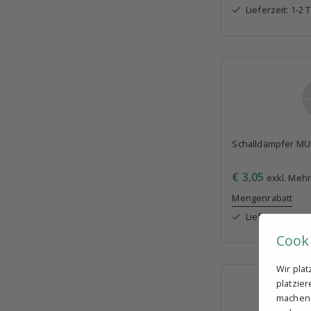
Lieferzeit: 1-2 
Schalldämpfer MU
€ 3,05
exkl. Mehr
Mengenrabatt
Lieferzeit: 1-2 
Cook
Wir pla
platzie
machen. 