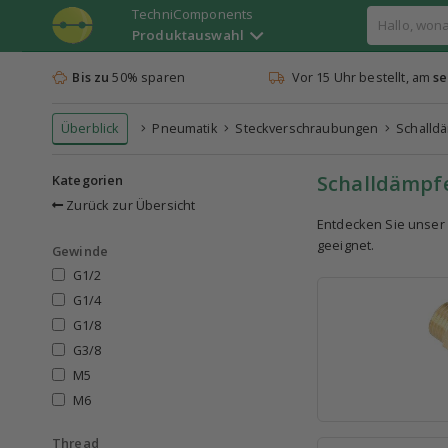
TechniComponents
Produktauswahl
Bis zu
50% sparen
Vor 15 Uhr bestellt, am
se
Überblick
Pneumatik
Steckverschraubungen
Schalld
Schalldämpf
Kategorien
Zurück zur Übersicht
Entdecken Sie unser
geeignet.
Gewinde
G1/2
G1/4
G1/8
G3/8
M5
M6
Thread