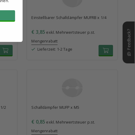
hnen.
 1/8
Einstellbarer Schalldämpfer MUFRB x 1/4
€ 3,85
Feedback?
exkl. Mehrwertsteuer p.st.
Mengenrabatt
Lieferzeit: 1-2 Tage
 1/2
Schalldämpfer MUFP x M5
€ 0,85
exkl. Mehrwertsteuer p.st.
Mengenrabatt