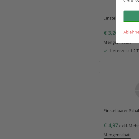
verbess
Einstellbarer Sch
Ablehn
€ 3,20
exkl. Mehr
Mengenrabatt
Lieferzeit: 1-2 
Einstellbarer Sch
€ 4,97
exkl. Mehr
Mengenrabatt