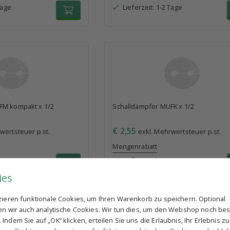
Tage
Lieferzeit: 1-2 Tage
FM kompakt x 1/2
Schalldämpfer MUFK x 1/2
€ 2,55
wertsteuer p.st.
exkl. Mehrwertsteuer p.st.
Mengenrabatt
Tage
Lieferzeit: 1-2 Tage
ies
tzieren funktionale Cookies, um Ihren Warenkorb zu speichern. Optional
ren wir auch analytische Cookies. Wir tun dies, um den Webshop noch be
Indem Sie auf „OK“ klicken, erteilen Sie uns die Erlaubnis, Ihr Erlebnis zu