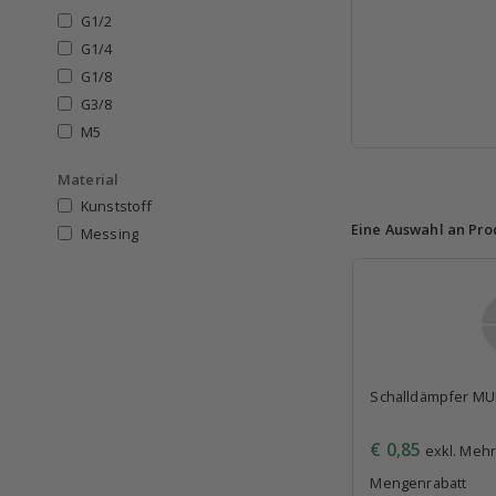
G1/2
G1/4
G1/8
G3/8
M5
Material
Kunststoff
Eine Auswahl an Pro
Messing
Schalldämpfer MU
€ 0,85
exkl. Mehr
Mengenrabatt