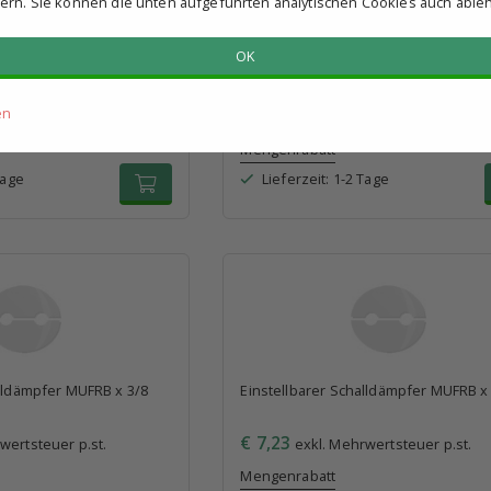
ern. Sie können die unten aufgeführten analytischen Cookies auch able
OK
alldämpfer MUFRB x M6
Einstellbarer Schalldämpfer MUFRB x
en
€ 3,45
wertsteuer p.st.
exkl. Mehrwertsteuer p.st.
Mengenrabatt
Tage
Lieferzeit: 1-2 Tage
alldämpfer MUFRB x 3/8
Einstellbarer Schalldämpfer MUFRB x
€ 7,23
wertsteuer p.st.
exkl. Mehrwertsteuer p.st.
Mengenrabatt