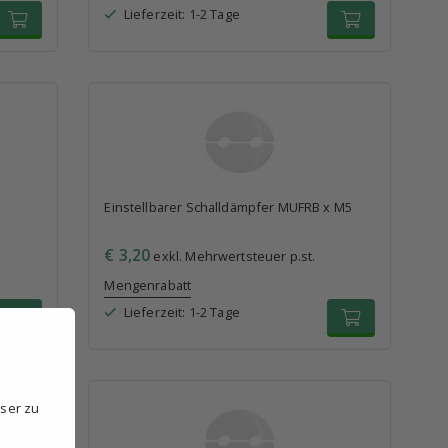
Lieferzeit: 1-2 Tage
Einstellbarer Schalldämpfer MUFRB x M5
€ 3,20
exkl. Mehrwertsteuer p.st.
Mengenrabatt
Lieferzeit: 1-2 Tage
sser zu