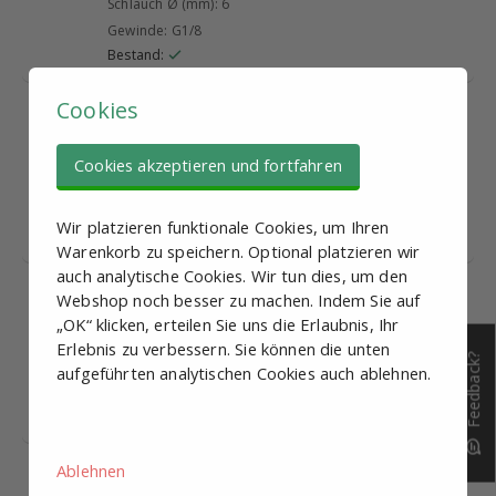
Schlauch Ø (mm): 6
Gewinde: G1/8
Bestand:
Cookies
AISI 316 L-
€ 16,10
Steckverschraubung
6mm x G1/4
Cookies akzeptieren und fortfahren
Schlauch Ø (mm): 6
Gewinde: G1/4
Wir platzieren funktionale Cookies, um Ihren
Bestand:
Warenkorb zu speichern. Optional platzieren wir
auch analytische Cookies. Wir tun dies, um den
AISI 316 L-
€ 16,25
Webshop noch besser zu machen. Indem Sie auf
Steckverschraubung
„OK“ klicken, erteilen Sie uns die Erlaubnis, Ihr
4mm x M5
Erlebnis zu verbessern. Sie können die unten
Feedback?
Schlauch Ø (mm): 4
aufgeführten analytischen Cookies auch ablehnen.
Gewinde: M5
Bestand:
Ablehnen
AISI 316 L-
€ 17,85
Steckverschraubung