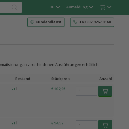
DE
Anmeldung
Kundendienst
+49 392 9267 8168
matisierung. In verschiedenen Ausführungen erhältlich.
Bestand
Stückpreis
Anzahl
€ 102,95
€ 94,52