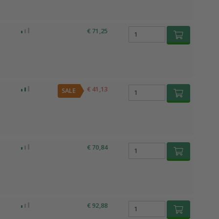
€ 71,25
€ 41,13
SALE
€ 70,84
€ 92,88