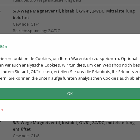
Funktion: 5/3 Wege Mittelstellung belü
4
5/3-Wege Magnetventil, bistabil, G1/4", 24VDC, Mittelstellung
belüftet
Gewinde: G1/4
Betriebsspannung: 24VDC
Funktion: 5/3 Wege Mittelstellung belü
ies
5
5/3-Wege Magnetventil, bistabil, G3/8", 24VDC, Mittelstellung
belüftet
tzieren funktionale Cookies, um Ihren Warenkorb zu speichern. Optional
Gewinde: G3/8
ren wir auch analytische Cookies. Wir tun dies, um den Webshop noch be
Betriebsspannung: 24VDC
Indem Sie auf „OK“ klicken, erteilen Sie uns die Erlaubnis, Ihr Erlebnis zu
Funktion: 5/3 Wege Mittelstellung belü
ern. Sie können die unten aufgeführten analytischen Cookies auch able
6
5/3-Wege Magnetventil, bistabil, G1/2", 24VDC, Mittelstellung
belüftet
OK
Gewinde: G1/2
Betriebsspannung: 24VDC
en
Funktion: 5/3 Wege Mittelstellung belü
7
5/3-Wege Magnetventil, bistabil, G1/8", 24VDC, mittelstellung
entlüftet
Gewinde: G1/8