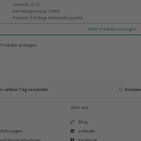
Gewinde: G1/2
Betriebsspannung: 24VDC
Funktion: 5/3 Wege Mittelstellung entlü
Mehr Produkte anzeigen
 Produkte anzeigen
 am
selben Tag versendet
Kunden
Über uns
Blog
enführungen
LinkedIn
 und Einsteckbuchsen
Facebook