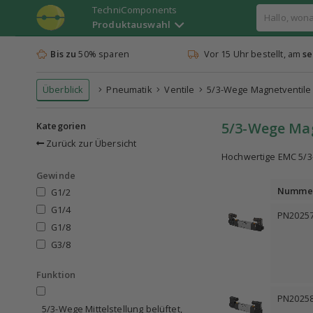
TechniComponents
Produktauswahl
Bis zu
50% sparen
Vor 15 Uhr bestellt, am
se
Überblick
Pneumatik
Ventile
5/3-Wege Magnetventile
5/3-Wege Ma
Kategorien
Zurück zur Übersicht
Hochwertige EMC 5/3-
Gewinde
Numme
G1/2
G1/4
PN2025
G1/8
G3/8
Funktion
PN2025
5/3-Wege Mittelstellung belüftet,