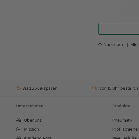
Nach oben
|
Alle
Bis zu
50% sparen
Vor 15 Uhr bestellt,
Unternehmen
Produkte
Über uns
Pneumatik
Mission
Profilschien
Kundendienst
Nivellierfüße