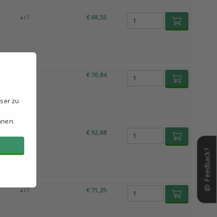
€ 68,55
€ 70,84
sser zu
hnen.
€ 92,88
Feedback?
€ 71,25