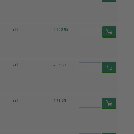
€ 102,95
€ 94,52
€ 71,25