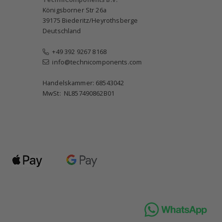
Königsborner Str 26a
39175 Biederitz/Heyrothsberge
Deutschland
+49 392 9267 8168
info@technicomponents.com
Handelskammer: 68543042
MwSt: NL857490862B01