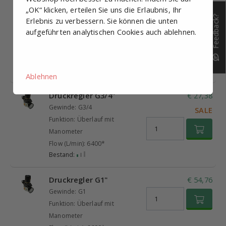
„OK“ klicken, erteilen Sie uns die Erlaubnis, Ihr
Druckregler G1/2"
€ 32,70
Feedback?
Erlebnis zu verbessern. Sie können die unten
Gewinde: G1/2
aufgeführten analytischen Cookies auch ablehnen.
Funktion: Überlauf mit
Manometer
Flow (L/min): 5312*
Bestand:
Ablehnen
Druckregler G3/4"
€ 27,38
Gewinde: G3/4
SALE
Funktion: Überlauf mit
Manometer
Flow (L/min): 6400*
Bestand:
Druckregler G1"
€ 54,76
Gewinde: G1
Funktion: Überlauf mit
Manometer