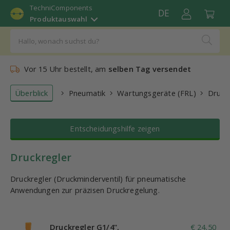
TechniComponents
DE
Produktauswahl
Vor 15 Uhr bestellt, am
selben Tag versendet
Überblick
Pneumatik
Wartungsgeräte (FRL)
Druck
Entscheidungshilfe zeigen
Druckregler
Druckregler (Druckminderventil) für pneumatische
Anwendungen zur präzisen Druckregelung.
Druckregler G1/4",
€ 24,50