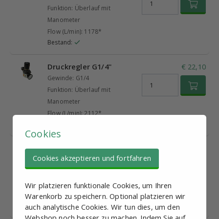
Funktion: Überlauf mit
Manometer
Flow (L/min): 1178*
Bestand:
Druckregler G1/4"
€ 22,10
Gewinde: G1/4
Funktion: Überlauf mit
Manometer
Flow (L/min): 2112*
Bestand:
Cookies
Druckregler G3/8"
€ 26,95
Cookies akzeptieren und fortfahren
Gewinde: G3/8
Funktion: Überlauf mit
Manometer
Wir platzieren funktionale Cookies, um Ihren
Flow (L/min): 5020*
Warenkorb zu speichern. Optional platzieren wir
Bestand:
auch analytische Cookies. Wir tun dies, um den
Webshop noch besser zu machen. Indem Sie auf