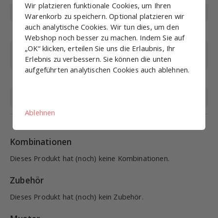
Wir platzieren funktionale Cookies, um Ihren
Arbeitsdruck (bar)
0-10
Warenkorb zu speichern. Optional platzieren wir
auch analytische Cookies. Wir tun dies, um den
Max. Druck (bar)
15
Webshop noch besser zu machen. Indem Sie auf
„OK“ klicken, erteilen Sie uns die Erlaubnis, Ihr
Betriebstemperatur
0-60
Erlebnis zu verbessern. Sie können die unten
(°C)
aufgeführten analytischen Cookies auch ablehnen.
Material
AISI 316
Medium
Druckluft, Flüssigkeit
Ablehnen
Kombinationen
Dieses Produkt hat (noch) keine Kombinationen.
Zubehör
Dieses Produkt hat (noch) kein Zubehör.