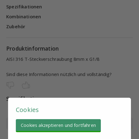
Spezifikationen
Kombinationen
Zubehör
Produktinformation
AISI 316 T-Steckverschraubung 8mm x G1/8
Sind diese Informationen nützlich und vollständig?
Spezifikationen
Cookies
Artikel
PN10588
Schlauch Ø (mm)
8
Cookies akzeptieren und fortfahren
Gewinde
G1/8