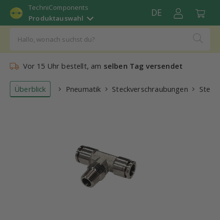
TechniComponents
DE
Produktauswahl
Vor 15 Uhr bestellt, am
selben Tag versendet
Überblick
Pneumatik
Steckverschraubungen
Steck