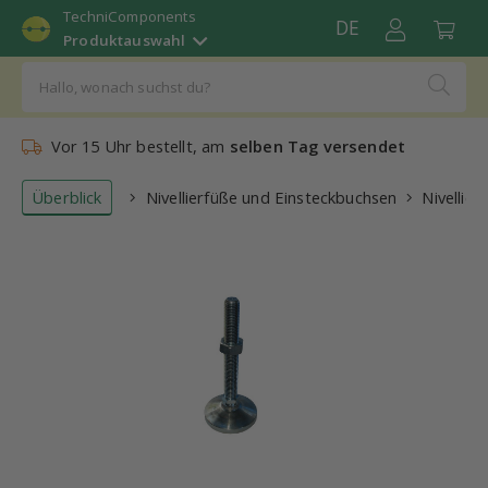
TechniComponents
DE
Produktauswahl
Vor 15 Uhr bestellt, am
selben Tag versendet
Überblick
Nivellierfüße und Einsteckbuchsen
Nivellier