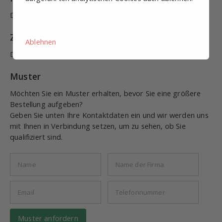
Dieses Produkt hat (noch) keine Kombinationen.
Zubehör
Ablehnen
Dieses Produkt hat (noch) kein Zubehör.
Muster
Möchten Sie ein Muster erhalten, bevor Sie eine größere
Bestellung aufgeben?
Geben Sie unten Ihre Kontaktdaten ein und wir werden uns
mit Ihnen in Verbindung setzen, um zu sehen, ob Sie
qualifiziert sind.
Muster anfordern