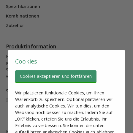
Spezifikationen
Kombinationen
Zubehör
Produktinformation
Nivellierfuß mit Edelstahl drehbarem Fuß mit
Cookies
Kugelgelenk. Fuß mit einer glatten Außenseite. Fuß und
Spindel aus Edelstahl (AISI304). Maximale, statische,
vertikale Belastung 2000 KG.
Cookies akzeptieren und fortfahren
Sind diese Informationen nützlich und vollständig?
Wir platzieren funktionale Cookies, um Ihren
Warenkorb zu speichern. Optional platzieren wir
auch analytische Cookies. Wir tun dies, um den
Webshop noch besser zu machen. Indem Sie auf
„OK“ klicken, erteilen Sie uns die Erlaubnis, Ihr
Erlebnis zu verbessern. Sie können die unten
Kombinationen
aufgeführten analytischen Cookies auch ablehnen.