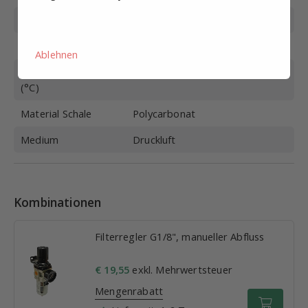
Max. Druck (bar)
15
Funktion
Überlauf mit Manometer
Ablehnen
Betriebstemperatur
-5-60
(°C)
Material Schale
Polycarbonat
Medium
Druckluft
Kombinationen
Filterregler G1/8", manueller Abfluss
€ 19,55
exkl. Mehrwertsteuer
Mengenrabatt