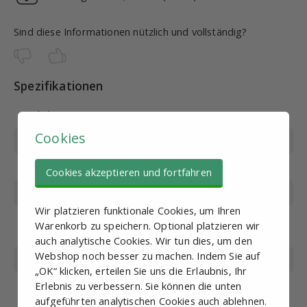
Sind diese Informationen nützlich und vollständig?
Spezifikationen
Artikel
PN20027
Cookies
Produktcode
PVEIW-2000-1/8
Gewinde
G1/8
Cookies akzeptieren und fortfahren
Flow (L/min)
1078
Wir platzieren funktionale Cookies, um Ihren
Genauigkeit des
25
Warenkorb zu speichern. Optional platzieren wir
Filters (µm)
auch analytische Cookies. Wir tun dies, um den
Webshop noch besser zu machen. Indem Sie auf
Einstellbereich (bar)
1.5-8
„OK“ klicken, erteilen Sie uns die Erlaubnis, Ihr
Max. Arbeitsdruck
10
Erlebnis zu verbessern. Sie können die unten
(bar)
aufgeführten analytischen Cookies auch ablehnen.