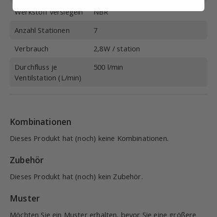
Werkstoff versiegeln
NBR
Anzahl Stationen
7
Verbrauch
2,8W / station
Durchfluss je
500 l/min
Ventilstation (L/min)
Kombinationen
Dieses Produkt hat (noch) keine Kombinationen.
Zubehör
Dieses Produkt hat (noch) kein Zubehör.
Muster
Möchten Sie ein Muster erhalten, bevor Sie eine größere