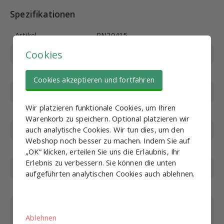
Spezifikationen
Artikel
PN20415
Cookies
Produktcode
S1R-1/8-7
Gewinde
G1/8
Cookies akzeptieren und fortfahren
Arbeitsdruck (bar)
1.5-8
Wir platzieren funktionale Cookies, um Ihren
Max. Druck (bar)
12
Warenkorb zu speichern. Optional platzieren wir
auch analytische Cookies. Wir tun dies, um den
Betriebsspannung
24VDC
Webshop noch besser zu machen. Indem Sie auf
Spannungs-toleranz
±10%
„OK“ klicken, erteilen Sie uns die Erlaubnis, Ihr
Erlebnis zu verbessern. Sie können die unten
Schaltzeit (bei 5 bar)
<50 ms, max. 5 Stromkreise/Sek
aufgeführten analytischen Cookies auch ablehnen.
Schutzklasse
IP40
Werkstoff des
Aluminium
Karpers
Ablehnen