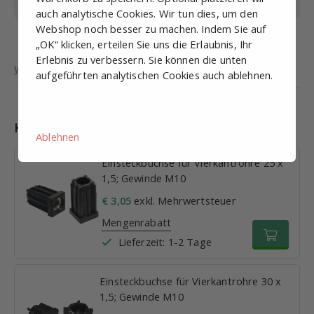
Gesamthöhe
85 mm
auch analytische Cookies. Wir tun dies, um den
Webshop noch besser zu machen. Indem Sie auf
Max. vertikale Last
1000 kg
„OK“ klicken, erteilen Sie uns die Erlaubnis, Ihr
Erlebnis zu verbessern. Sie können die unten
Weitere allgemeine Informationen zu Stellfüßen.
aufgeführten analytischen Cookies auch ablehnen.
Kombinationen
Ablehnen
Einsteckbuchse für Vierkantrohre 25 x
1,5; Gewinde M10
€ 3,05
exkl. Mehrwertsteuer
Mengenrabatt
Lieferzeit: 1-2 Tage
Einsteckbuchse für Vierkantrohre 30 x
1,5; Gewinde M10