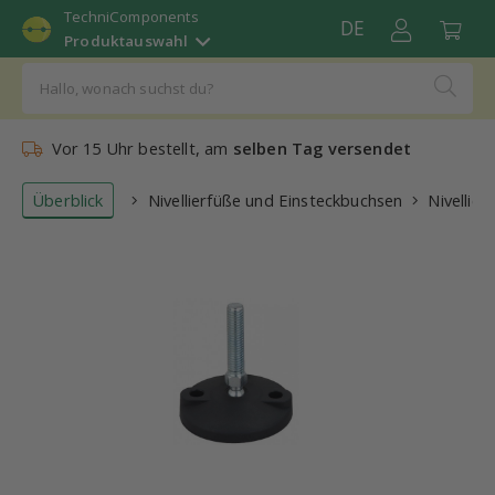
TechniComponents
DE
Produktauswahl
Vor 15 Uhr bestellt, am
selben Tag versendet
Überblick
Nivellierfüße und Einsteckbuchsen
Nivellier