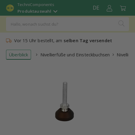
TechniComponents
DE
Produktauswahl
Vor 15 Uhr bestellt, am
selben Tag versendet
Überblick
Nivellierfüße und Einsteckbuchsen
Nivellier