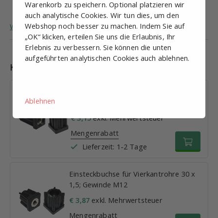
Max. vertikale Last
400 kg
Warenkorb zu speichern. Optional platzieren wir
auch analytische Cookies. Wir tun dies, um den
Webshop noch besser zu machen. Indem Sie auf
Weitere allgemeine Informationen zu Stellfüßen.
„OK“ klicken, erteilen Sie uns die Erlaubnis, Ihr
Erlebnis zu verbessern. Sie können die unten
aufgeführten analytischen Cookies auch ablehnen.
Kombinationen
Einsteckbuchse für Vierkantrohre 25 x
Ablehnen
1,5; Gewinde M12
€ 3,15
exkl. Mehrwertsteuer
Mengenrabatt
Lieferzeit: 1-2 Tage
Einsteckbuchse für Vierkantrohre 30 x
1,5; Gewinde M12
€ 3,87
exkl. Mehrwertsteuer
Mengenrabatt