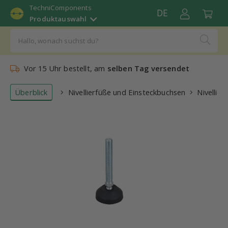
TechniComponents
DE
Produktauswahl
Vor 15 Uhr bestellt, am
selben Tag versendet
Überblick
Nivellierfüße und Einsteckbuchsen
Nivellier