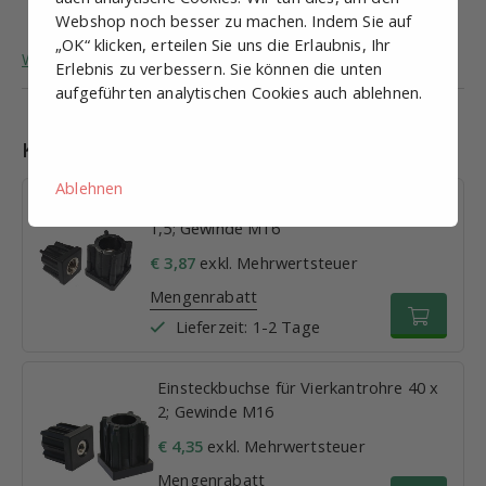
Max. vertikale Last
500 kg
Webshop noch besser zu machen. Indem Sie auf
„OK“ klicken, erteilen Sie uns die Erlaubnis, Ihr
Weitere allgemeine Informationen zu Stellfüßen.
Erlebnis zu verbessern. Sie können die unten
aufgeführten analytischen Cookies auch ablehnen.
Kombinationen
Ablehnen
Einsteckbuchse für Vierkantrohre 30 x
1,5; Gewinde M16
€ 3,87
exkl. Mehrwertsteuer
Mengenrabatt
Lieferzeit: 1-2 Tage
Einsteckbuchse für Vierkantrohre 40 x
2; Gewinde M16
€ 4,35
exkl. Mehrwertsteuer
Mengenrabatt