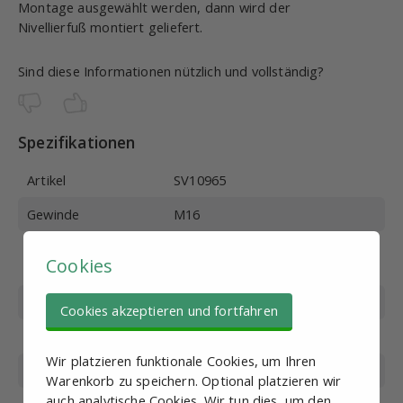
Montage ausgewählt werden, dann wird der
Nivellierfuß montiert geliefert.
Sind diese Informationen nützlich und vollständig?
Spezifikationen
Artikel
SV10965
Gewinde
M16
Durchmesser des
50 mm
Cookies
Stellfuß
Gewindelänge
50 mm
Cookies akzeptieren und fortfahren
Material
Stahl verzinkt
Wir platzieren funktionale Cookies, um Ihren
Gesamthöhe
84 mm
Warenkorb zu speichern. Optional platzieren wir
auch analytische Cookies. Wir tun dies, um den