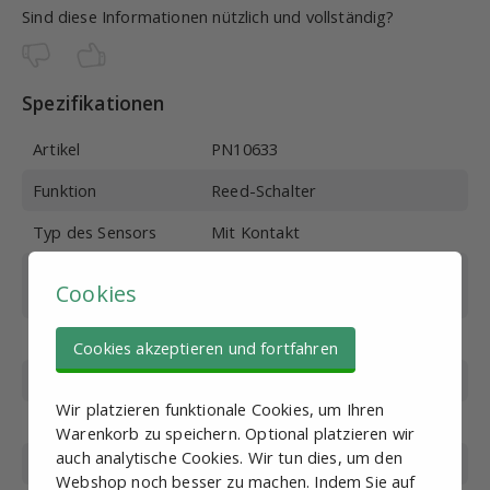
Sind diese Informationen nützlich und vollständig?
Spezifikationen
Artikel
PN10633
Funktion
Reed-Schalter
Typ des Sensors
Mit Kontakt
Verbindung
M8-Stecker 3-polig, gerade
Cookies
AusfÃ¼hrung
Schaltfrequenz (Hz)
200
Cookies akzeptieren und fortfahren
Erkennungs-Punkt
13 mm von der Endseite
Wir platzieren funktionale Cookies, um Ihren
LED-Anzeige
Rot
Warenkorb zu speichern. Optional platzieren wir
auch analytische Cookies. Wir tun dies, um den
Länge des Kabels
5 m +/- 10 mm
Webshop noch besser zu machen. Indem Sie auf