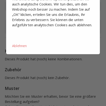
auch analytische Cookies. Wir tun dies, um den
Hub (mm)
5
Webshop noch besser zu machen. Indem Sie auf
„OK“ klicken, erteilen Sie uns die Erlaubnis, Ihr
Gewinde
Male G1/8
Erlebnis zu verbessern. Sie können die unten
Betriebstemperatur
-20 +70
aufgeführten analytischen Cookies auch ablehnen.
(°C)
Ablehnen
Kombinationen
Dieses Produkt hat (noch) keine Kombinationen.
Zubehör
Dieses Produkt hat (noch) kein Zubehör.
Muster
Möchten Sie ein Muster erhalten, bevor Sie eine größere
Bestellung aufgeben?