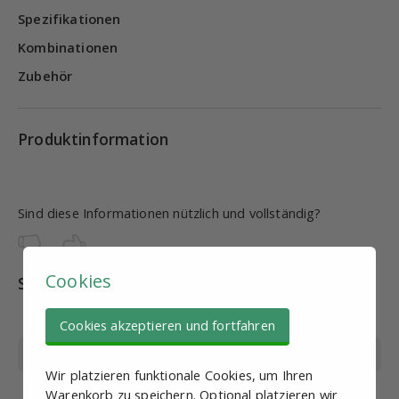
Spezifikationen
Kombinationen
Zubehör
Produktinformation
Sind diese Informationen nützlich und vollständig?
Cookies
Spezifikationen
Artikel
PN20465
Cookies akzeptieren und fortfahren
Marke
EMC
Wir platzieren funktionale Cookies, um Ihren
Kolben Ø (mm)
16
Warenkorb zu speichern. Optional platzieren wir