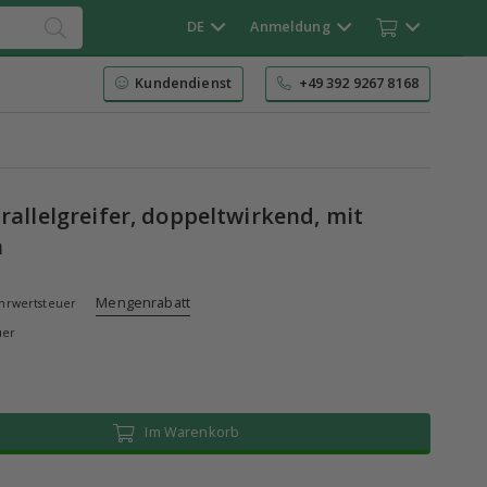
DE
Anmeldung
Kundendienst
+49 392 9267 8168
rallelgreifer, doppeltwirkend, mit
n
Mengenrabatt
rwertsteuer
uer
Im Warenkorb