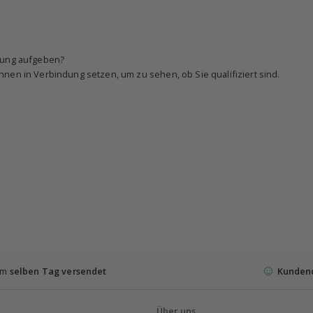
llung aufgeben?
nen in Verbindung setzen, um zu sehen, ob Sie qualifiziert sind.
 am
selben Tag versendet
Kunden
Über uns