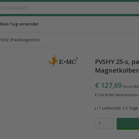
lben Tag versendet
SHZ (Parallelgreifer)
PVSHY 25-s, pa
Magnetkolbe
€ 127,69
Ohne Meh
€ 154,50 Mit Mehrwertste
Lieferzeit: 1-2 Tage