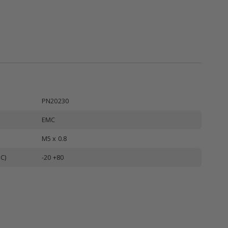
PN20230
EMC
M5 x 0.8
C)
-20 +80