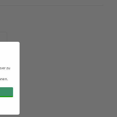
)
sser zu
hnen.