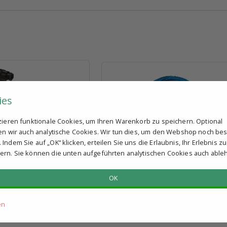
ies
tzieren funktionale Cookies, um Ihren Warenkorb zu speichern. Optional
netventil, monostabil,
PU-Schlauch 4 x 2 mm blau (Rolle 50 m
ren wir auch analytische Cookies. Wir tun dies, um den Webshop noch be
, RV10
Indem Sie auf „OK“ klicken, erteilen Sie uns die Erlaubnis, Ihr Erlebnis zu
 Mehrwertsteuer
€ 24,75
exkl. Mehrwertsteuer
ern. Sie können die unten aufgeführten analytischen Cookies auch able
t
Mengenrabatt
OK
: 1-2 Tage
Lieferzeit: 1-2 Tage
en