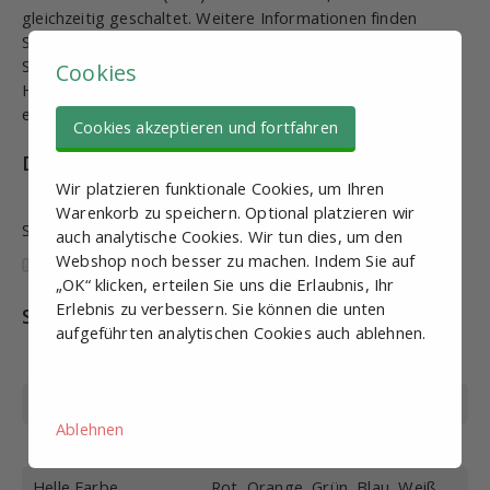
gleichzeitig geschaltet. Weitere Informationen finden
Sie im Datenblatt. Dichtungen zur Abdichtung des
Signalturms IP65 an der Unterseite (Unterseite
Cookies
Halterung) sind ebenfalls über unseren Webshop
erhältlich.
Cookies akzeptieren und fortfahren
Downloads
Wir platzieren funktionale Cookies, um Ihren
Warenkorb zu speichern. Optional platzieren wir
Sind diese Informationen nützlich und vollständig?
auch analytische Cookies. Wir tun dies, um den
Webshop noch besser zu machen. Indem Sie auf
„OK“ klicken, erteilen Sie uns die Erlaubnis, Ihr
Erlebnis zu verbessern. Sie können die unten
Spezifikationen
aufgeführten analytischen Cookies auch ablehnen.
Artikel
STS10177
Durchmesser
50mm
Ablehnen
Höhe
320mm
Helle Farbe
Rot, Orange, Grün, Blau, Weiß