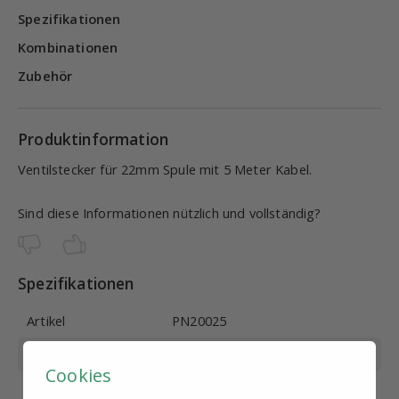
Spezifikationen
Kombinationen
Zubehör
Produktinformation
Ventilstecker für 22mm Spule mit 5 Meter Kabel.
Sind diese Informationen nützlich und vollständig?
Spezifikationen
Artikel
PN20025
Spule Große
22 mm
Cookies
Spannung
24V