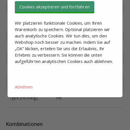
Cookies akzeptieren und fortfahren
Länge des Kabels
5 Meter
Geeignet für
PRV5221; PV3221; PV5221;
Wir platzieren funktionale Cookies, um Ihren
Ventiltyp (en)
PV5222; PV5322; PV221
Warenkorb zu speichern. Optional platzieren wir
auch analytische Cookies. Wir tun dies, um den
Type (richting)
H6
Webshop noch besser zu machen. Indem Sie auf
Spule Große
22 mm
„OK“ klicken, erteilen Sie uns die Erlaubnis, Ihr
Erlebnis zu verbessern. Sie können die unten
Spannung
24V
aufgeführten analytischen Cookies auch ablehnen.
Länge des Kabels
5 Meter
Geeignet für
PRV5221; PV3221; PV5221;
Ventiltyp (en)
PV5222; PV5322; PV221
Ablehnen
Type (richting)
H6
Kombinationen