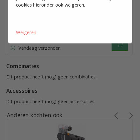
cookies hieronder ook weigeren.
Basisplaat 8-voudig, G1/4", PVL3221
€ 39,55
excl. BTW p.st.
Weigeren
Bekijk staffelkorting
Vandaag verzonden
Combinaties
Dit product heeft (nog) geen combinaties.
Accessoires
Dit product heeft (nog) geen accessoires.
Anderen kochten ook