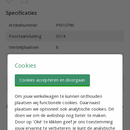
Specificaties
Artikelnummer
PN10796
Poortaansluiting
G1/4
Ventielplaatsen
8
Materiaal
Aluminium
Cookies
Medium
Perslucht
Cookies accepteren en doorgaan
Geschikt voor
5/2 en 5/3
ventieltype
Om jouw winkelwagen te kunnen onthouden
plaatsen wij functionele cookies. Daarnaast
Gerelateerde producten
plaatsen we optioneel ook analytische cookies. Dit
doen we om de webshop nog beter te maken.
Door op 'Oké' te klikken geef je ons toestemming
jouw ervaring te verbeteren. Je kunt de analytische