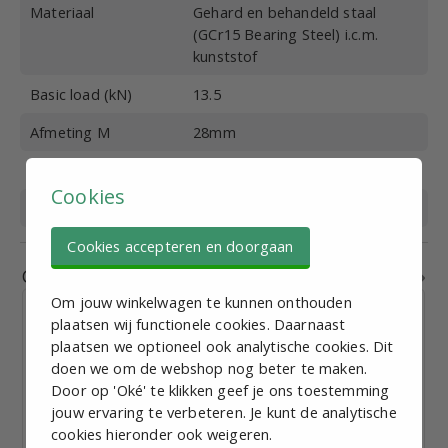
Materiaal
Gehard en behandeld staal
(GCr15 Bearing Steel) i.c.m.
kunststof
Basic load (kN)
13.5
Afmeting M
28mm
Afmeting W
34mm
Cookies
Afmeting L
61.8mm
Cookies accepteren en doorgaan
Gerelateerde producten
Om jouw winkelwagen te kunnen onthouden
plaatsen wij functionele cookies. Daarnaast
plaatsen we optioneel ook analytische cookies. Dit
doen we om de webshop nog beter te maken.
Door op 'Oké' te klikken geef je ons toestemming
Loopwagen 20mm Compact - NTRH20B
jouw ervaring te verbeteren. Je kunt de analytische
cookies hieronder ook weigeren.