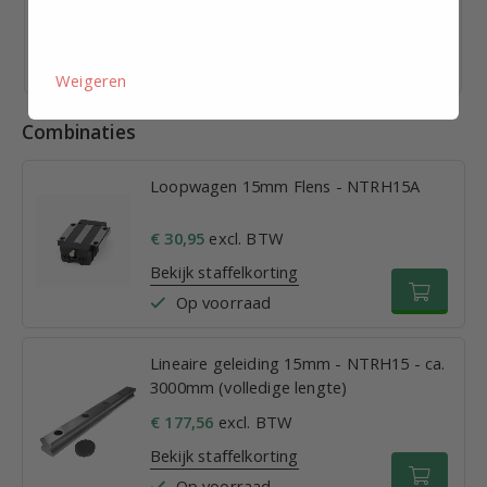
€ 32,77
excl. BTW p.st.
Bekijk staffelkorting
Vandaag verzonden
Weigeren
Combinaties
Loopwagen 15mm Flens - NTRH15A
€ 30,95
excl. BTW
Bekijk staffelkorting
Op voorraad
Lineaire geleiding 15mm - NTRH15 - ca.
3000mm (volledige lengte)
€ 177,56
excl. BTW
Bekijk staffelkorting
Op voorraad