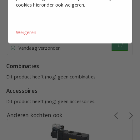
cookies hieronder ook weigeren.
Basisplaat 4-voudig, G1/8", PVL5211
€ 20,62
excl. BTW p.st.
Weigeren
Bekijk staffelkorting
Vandaag verzonden
Combinaties
Dit product heeft (nog) geen combinaties.
Accessoires
Dit product heeft (nog) geen accessoires.
Anderen kochten ook