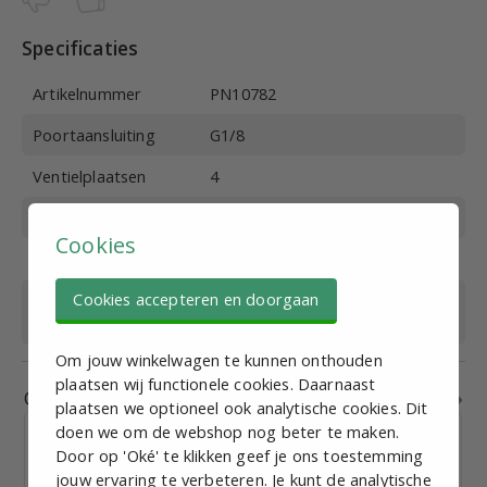
Specificaties
Artikelnummer
PN10782
Poortaansluiting
G1/8
Ventielplaatsen
4
Materiaal
Aluminium
Cookies
Medium
Perslucht
Cookies accepteren en doorgaan
Geschikt voor
3/2
ventieltype
Om jouw winkelwagen te kunnen onthouden
plaatsen wij functionele cookies. Daarnaast
Gerelateerde producten
plaatsen we optioneel ook analytische cookies. Dit
doen we om de webshop nog beter te maken.
Door op 'Oké' te klikken geef je ons toestemming
jouw ervaring te verbeteren. Je kunt de analytische