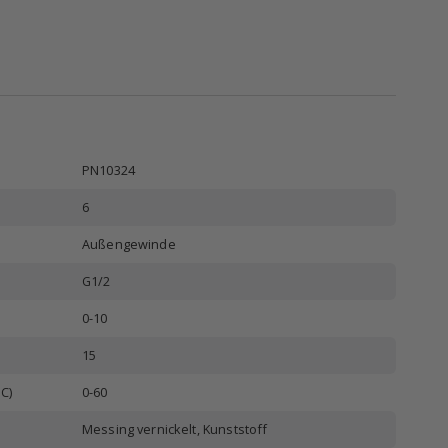
PN10324
6
Außengewinde
G1/2
0-10
15
C)
0-60
Messing vernickelt, Kunststoff