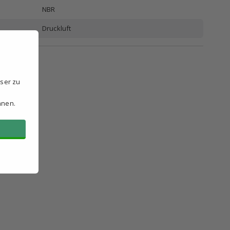
NBR
Druckluft
sser zu
hnen.