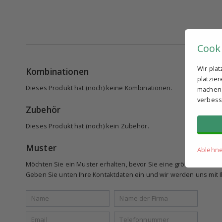
Cook
Wir pla
Kombinationen
platzie
Dieses Produkt hat (noch) keine Kombinationen.
machen. 
verbess
Zubehör
Dieses Produkt hat (noch) kein Zubehör.
Muster
Ablehn
Möchten Sie ein Muster erhalten, bevor Sie eine größere Beste
Geben Sie unten Ihre Kontaktdaten ein und wir werden uns mit Ih