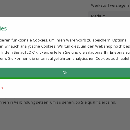
Werkstoff versiegeln
Medium
ies
tzieren funktionale Cookies, um Ihren Warenkorb zu speichern. Optional
ren wir auch analytische Cookies. Wir tun dies, um den Webshop noch be
Indem Sie auf „OK“ klicken, erteilen Sie uns die Erlaubnis, Ihr Erlebnis zu
ern. Sie können die unten aufgeführten analytischen Cookies auch able
OK
en
llung aufgeben?
nen in Verbindung setzen, um zu sehen, ob Sie qualifiziert sind.