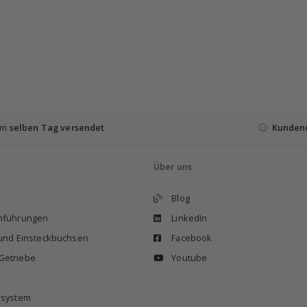
 am
selben Tag versendet
Kunden
Über uns
Blog
enführungen
LinkedIn
 und Einsteckbuchsen
Facebook
Getriebe
Youtube
rsystem