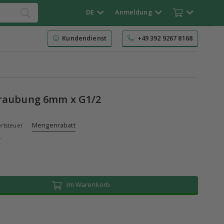
DE
Anmeldung
Kundendienst
+49 392 9267 8168
hraubung 6mm x G1/2
Mengenrabatt
rtsteuer
r
Im Warenkorb