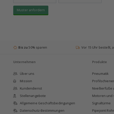
Muster anfordern
Bis zu
50% sparen
Vor 15 Uhr bestellt,
Unternehmen
Produkte
Über uns
Pneumatik
Mission
Profilschien
Kundendienst
Nivellierfüße
Stellenangebote
Motoren und 
Allgemeine Geschäftsbedingungen
Signaltürme
Datenschutz-Bestimmungen
Pipejoint Roh