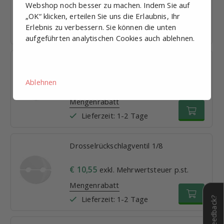
€ 2,87
exkl. Mehrwertsteuer p.st.
Webshop noch besser zu machen. Indem Sie auf
„OK“ klicken, erteilen Sie uns die Erlaubnis, Ihr
Mengenrabatt
Erlebnis zu verbessern. Sie können die unten
Lieferzeit: 1-2 Tage
aufgeführten analytischen Cookies auch ablehnen.
Y-Steckverbindung 12mm
Ablehnen
€ 3,10
exkl. Mehrwertsteuer p.st.
Mengenrabatt
Lieferzeit: 1-2 Tage
Drosselrückschlagventil 1/8
€ 10,55
exkl. Mehrwertsteuer p.st.
Mengenrabatt
Lieferzeit: 1-2 Tage
Feedback?