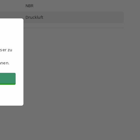
NBR
Druckluft
sser zu
hnen.