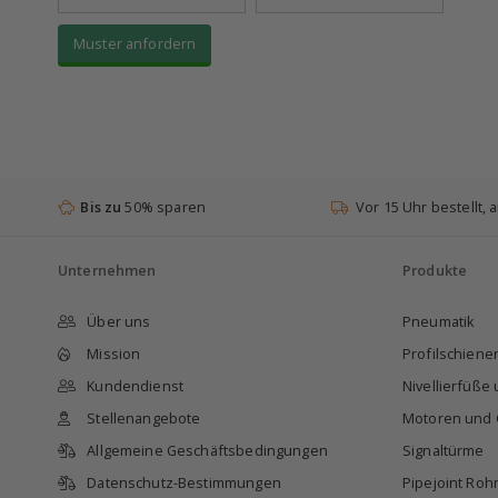
Muster anfordern
Bis zu
50% sparen
Vor 15 Uhr bestellt,
Unternehmen
Produkte
Über uns
Pneumatik
Mission
Profilschien
Kundendienst
Nivellierfüße
Stellenangebote
Motoren und 
Allgemeine Geschäftsbedingungen
Signaltürme
Datenschutz-Bestimmungen
Pipejoint Roh