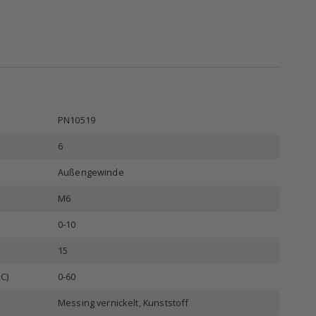
PN10519
6
Außengewinde
M6
0-10
15
C)
0-60
Messing vernickelt, Kunststoff