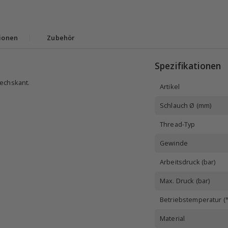
ionen
|
Zubehör
Spezifikationen
sechskant.
Artikel
Schlauch Ø (mm)
Thread-Typ
Gewinde
Arbeitsdruck (bar)
Max. Druck (bar)
Betriebstemperatur (°
Material