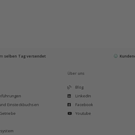
 am
selben Tag versendet
Kunden
Über uns
Blog
enführungen
LinkedIn
 und Einsteckbuchsen
Facebook
Getriebe
Youtube
rsystem