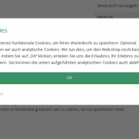
Werkstoff versiegeln
Medium
ies
tzieren funktionale Cookies, um Ihren Warenkorb zu speichern. Optional
ren wir auch analytische Cookies. Wir tun dies, um den Webshop noch be
Indem Sie auf „OK“ klicken, erteilen Sie uns die Erlaubnis, Ihr Erlebnis zu
ern. Sie können die unten aufgeführten analytischen Cookies auch able
OK
en
llung aufgeben?
nen in Verbindung setzen, um zu sehen, ob Sie qualifiziert sind.