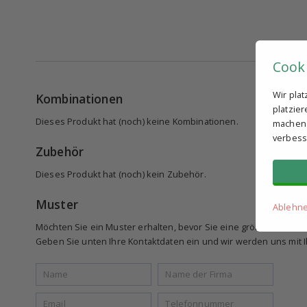
Cook
Wir pla
Kombinationen
platzie
Dieses Produkt hat (noch) keine Kombinationen.
machen. 
verbess
Zubehör
Dieses Produkt hat (noch) kein Zubehör.
Muster
Ablehn
Möchten Sie ein Muster erhalten, bevor Sie eine größere Beste
Geben Sie unten Ihre Kontaktdaten ein und wir werden uns mit Ih