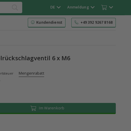
DE
Anmeldung
Kundendienst
+49 392 9267 8168
lrückschlagventil 6 x M6
Mengenrabatt
rtsteuer
r
Im Warenkorb