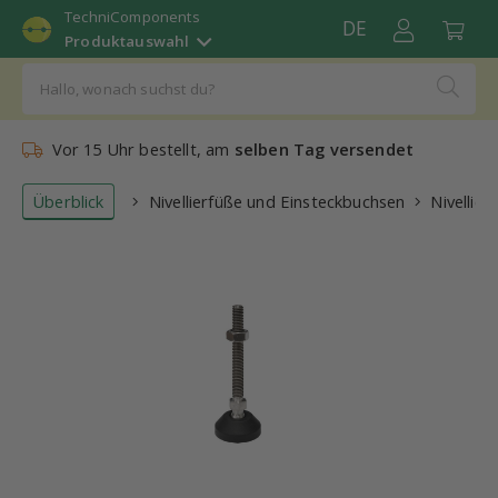
TechniComponents
DE
Produktauswahl
Vor 15 Uhr bestellt, am
selben Tag versendet
Überblick
Nivellierfüße und Einsteckbuchsen
Nivellier