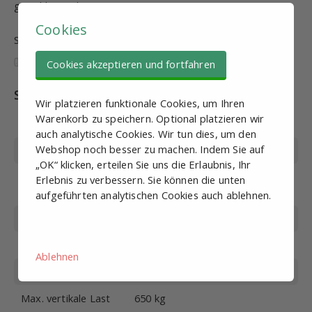
gewählt werden.
Cookies
Sind diese Informationen nützlich und vollständig?
Cookies akzeptieren und fortfahren
Spezifikationen
Wir platzieren funktionale Cookies, um Ihren
Warenkorb zu speichern. Optional platzieren wir
Artikel
SV10889
auch analytische Cookies. Wir tun dies, um den
Webshop noch besser zu machen. Indem Sie auf
Gewinde
M8
„OK“ klicken, erteilen Sie uns die Erlaubnis, Ihr
Durchmesser des
60 mm
Erlebnis zu verbessern. Sie können die unten
Stellfuß
aufgeführten analytischen Cookies auch ablehnen.
Gewindelänge
100 mm
Material
Edelstahl
Ablehnen
Gesamthöhe
140 mm
Max. vertikale Last
650 kg