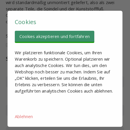
wird standardmäßig unmontiert geliefert, also als zwei
separate Teile, die Spindel und der Kunststofffuß.
Optional kann die Montage gewählt werden, dann wird
Cookies
der Nivellierfuß montiert geliefert.
Sind diese Informationen nützlich und vollständig?
Cookies akzeptieren und fortfahren
Wir platzieren funktionale Cookies, um Ihren
Spezifikationen
Warenkorb zu speichern. Optional platzieren wir
auch analytische Cookies. Wir tun dies, um den
Artikel
SV10877
Webshop noch besser zu machen. Indem Sie auf
„OK“ klicken, erteilen Sie uns die Erlaubnis, Ihr
Gewinde
M8
Erlebnis zu verbessern. Sie können die unten
aufgeführten analytischen Cookies auch ablehnen.
Durchmesser des
80 mm
Stellfuß
Gewindelänge
100 mm
Ablehnen
Material
Edelstahl