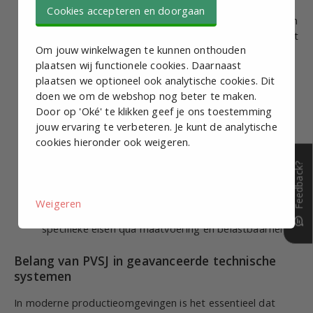
Cookies accepteren en doorgaan
Nauwkeurigheid:
PVSJ-componenten zijn ontworpen
om bewegingen met hoge precisie te begeleiden, wat
Om jouw winkelwagen te kunnen onthouden
essentieel is voor toepassingen waar minimale
plaatsen wij functionele cookies. Daarnaast
afwijkingen toegestaan zijn.
plaatsen we optioneel ook analytische cookies. Dit
Duurzaamheid:
Door gebruik van hoogwaardige
doen we om de webshop nog beter te maken.
materialen en een doordacht ontwerp zijn deze
Door op 'Oké' te klikken geef je ons toestemming
componenten bestand tegen zware belastingen en
jouw ervaring te verbeteren. Je kunt de analytische
langdurig gebruik.
cookies hieronder ook weigeren.
Onderhoudsgemak:
Veel PVSJ-producten zijn zo
ontwikkeld dat ze eenvoudig te onderhouden zijn,
Feedback?
wat de downtime van machines beperkt.
Veelzijdigheid:
Ze zijn toepasbaar in diverse
Weigeren
industrieën en kunnen vaak aangepast worden aan
specifieke eisen qua maatvoering en belastbaarheid.
Belang van PVSJ in geavanceerde technische
systemen
In moderne productieomgevingen is het essentieel dat