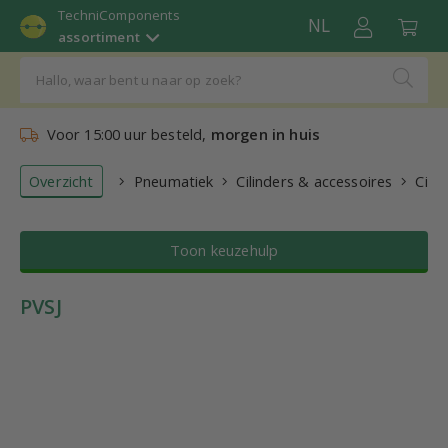
TechniComponents
NL
assortiment
Voor 15:00 uur besteld,
morgen in huis
Overzicht
Pneumatiek
Cilinders & accessoires
Cilin
Toon keuzehulp
PVSJ