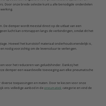
rs. Door onze brede selectie kunt u alle benodigde onderdelen
 werking.
n. De demper wordt meestal direct op de uitlaat van een
er geen lucht kan ontsnappen langs de verbindingen, omdat dit het
jtage. Hoewel het kunststof materiaal onderhoudsvriendelijk is,
ien nodig voorzichtig om de levensduur te verlengen.
n voor het reduceren van geluidshinder. Dankzij het
s deze demper een waardevolle toevoeging aan elke pneumatische
r diverse toepassingen en maten. Door te kiezen voor onze
ijk ons volledige aanbod in de
pneumatiek
categorie en vind de