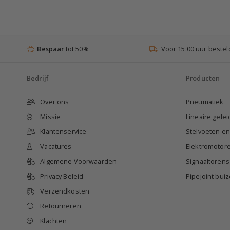
Bespaar
tot 50%
Voor 15:00 uur bestel
Bedrijf
Producten
Over ons
Pneumatiek
Missie
Lineaire gele
Klantenservice
Stelvoeten e
Vacatures
Elektromotor
Algemene Voorwaarden
Signaaltorens
Privacy Beleid
Pipejoint bu
Verzendkosten
Retourneren
Klachten