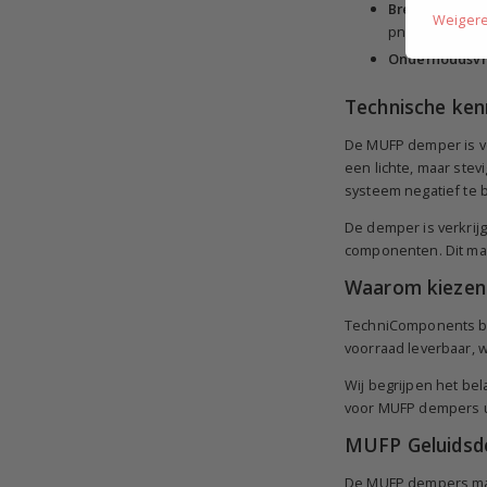
Breed inzetba
Weiger
pneumatische
Onderhoudsvri
Technische ke
De MUFP demper is ve
een lichte, maar ste
systeem negatief te 
De demper is verkrij
componenten. Dit ma
Waarom kiezen
TechniComponents bi
voorraad leverbaar, 
Wij begrijpen het be
voor MUFP dempers ui
MUFP Geluidsd
De MUFP dempers mak