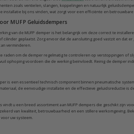
enten zoals ventielen, slangen, koppelingen en natuurlijk geluidsdempe
installatie bij ons vinden, wat zorgt voor een efficiënte en betrouwbare
s voor MUFP Geluidsdempers
rking van de MUFP demper is het belangrijk om deze correct te installere
f cilinder geplaatst. Zorg ervoor dat de aansluiting goed vastzit en dat 
an verminderen.
 te raden om de demper regelmatig te controleren op verstoppingen of sli
f vuil ophoping voordoen die de werking beïnvloedt. Reinig de demper ind
er is een essentieel technisch component binnen pneumatische systeme
ateriaal, de eenvoudige installatie en de effectieve geluidsreductie i
 vindt u een breed assortiment aan MUFP dempers die geschikt zijn voo
zekerd van kwaliteit, betrouwbaarheid en een stillere werkomgeving. Bek
 voor uw systeem.