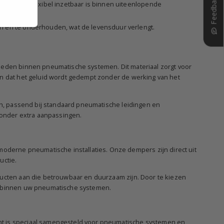
Feedback?
door hij flexibel inzetbaar is binnen uiteenlopende
n en te onderhouden, wat de levensduur verlengt.
gheden binnen pneumatische systemen. Dit materiaal zorgt voor
en dat het geluid wordt gedempt zonder de werking van het
nch, passend bij standaard pneumatische leidingen en
onder extra aanpassingen.
erne pneumatische installaties. Onze dempers zijn direct uit
uctie.
ducten aan die betrouwbaar en duurzaam zijn. Door te kiezen
es binnen uw pneumatische systemen.
ent is speciaal samengesteld voor pneumatische systemen en