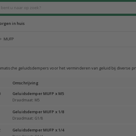
rgen in huis
MUFP
matische geluidsdempers voor het verminderen van geluid bij diverse 
Omschrijving
0
Geluidsdemper MUFP x M5
Draadmaat: M5
1
Geluidsdemper MUFP x 1/8
Draadmaat: G1/8
2
Geluidsdemper MUFP x 1/4