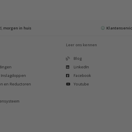
d,
morgen in huis
Klantenservi
Leer ons kennen
Blog
idingen
LinkedIn
n Inslagdoppen
Facebook
en en Reductoren
Youtube
izensysteem