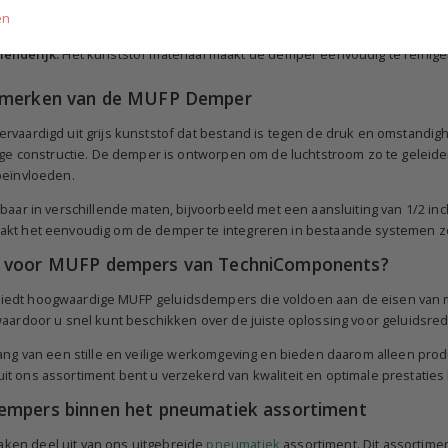
ar:
De demper is geschikt voor verschillende toepassingen en maten, waar
en
 systemen.
endelijk:
Het kunststof materiaal maakt de demper eenvoudig te reinige
nmerken van de MUFP Demper
rvaardigd uit grijs kunststof dat bestand is tegen de druk en omstandi
vige constructie. De demper is ontworpen om de luchtstroom zo te geleid
beïnvloeden.
gbaar in verschillende maten, bijvoorbeeld met een aansluiting van 1/2 i
akt het eenvoudig om de demper te integreren in bestaande systemen z
 voor MUFP dempers van TechniComponents?
edt hoogwaardige MUFP geluidsdempers die voldoen aan de eisen van mod
waardoor u snel kunt beschikken over de juiste oplossing voor geluidsred
lang van een stille en veilige werkomgeving en bieden daarom alleen pro
t ons assortiment bent u verzekerd van kwaliteit en optimale prestati
empers binnen het pneumatiek assortiment
en deel uit van ons uitgebreide
pneumatiek
assortiment. Dit assortim