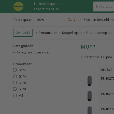
TechniComponents
assortiment
Bespaar
tot 50%
Voor 15:00 uur besteld,
mo
Overzicht
Pneumatiek
Koppelingen
Geluidsdempers
MUFP
Categorieën
Terug naar overzicht
Kunststof MUFP pneu
Draadmaat
Artikel
G1/2
G1/4
PN1027
G1/8
G3/8
PN1027
M5
PN1027