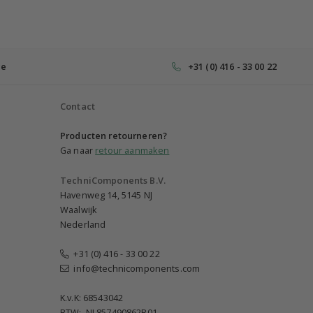
ce
+31 (0) 416 - 33 00 22
Contact
Producten retourneren?
Ga naar
retour aanmaken
TechniComponents B.V.
Havenweg 14, 5145 NJ
Waalwijk
Nederland
+31 (0) 416 - 33 00 22
info@technicomponents.com
K.v.K: 68543042
BTW: NL857490862B01