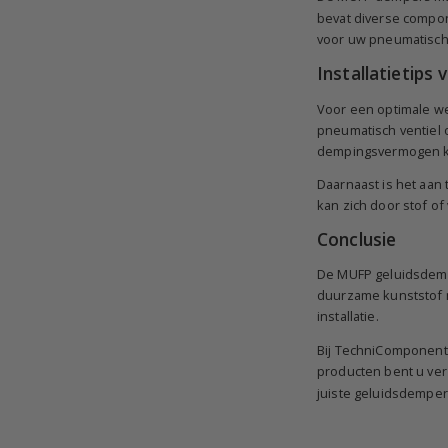
bevat diverse compon
voor uw pneumatische 
Installatietip
Voor een optimale we
pneumatisch ventiel o
dempingsvermogen k
Daarnaast is het aan
kan zich door stof o
Conclusie
De MUFP geluidsdemp
duurzame kunststof m
installatie.
Bij TechniComponents
producten bent u ver
juiste geluidsdemper