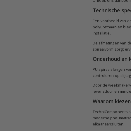
Ontdek ons aanbod 
Technische spe
Een voorbeeld van een
polyurethaan en bied
installatie.
De afmetingen van de
spiraalvorm zorgt erv
Onderhoud en l
PU spiraalslangen ve
controleren op slijta
Door de weekmakervri
levensduur en minder
Waarom kiezen
TechniComponents sta
moderne pneumatisch
elkaar aansluiten.