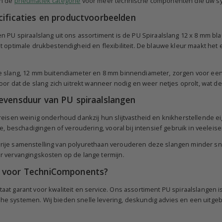
in de
pneumatiek categorie
voor meer technische componenten die uw s
cificaties en productvoorbeelden
 PU spiraalslang uit ons assortiment is de PU Spiraalslang 12 x 8 mm bla
t optimale drukbestendigheid en flexibiliteit. De blauwe kleur maakt he
 slang, 12 mm buitendiameter en 8 mm binnendiameter, zorgen voor een g
oor dat de slang zich uitrekt wanneer nodig en weer netjes oprolt, wat d
evensduur van PU spiraalslangen
reisen weinig onderhoud dankzij hun slijtvastheid en knikherstellende ei
ge, beschadigingen of veroudering, vooral bij intensief gebruik in veele
je samenstelling van polyurethaan verouderen deze slangen minder snel
 vervangingskosten op de lange termijn.
 voor TechniComponents?
at garant voor kwaliteit en service. Ons assortiment PU spiraalslangen 
e systemen. Wij bieden snelle levering, deskundig advies en een uitge