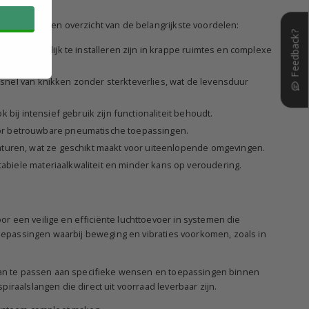
 Hieronder een overzicht van de belangrijkste voordelen:
Feedback?
 ze makkelijk te installeren zijn in krappe ruimtes en complexe
nel van knikken zonder sterkteverlies, wat de levensduur
bij intensief gebruik zijn functionaliteit behoudt.
oor betrouwbare pneumatische toepassingen.
eraturen, wat ze geschikt maakt voor uiteenlopende omgevingen.
biele materiaalkwaliteit en minder kans op veroudering.
r een veilige en efficiënte luchttoevoer in systemen die
toepassingen waarbij beweging en vibraties voorkomen, zoals in
e aan te passen aan specifieke wensen en toepassingen binnen
iraalslangen die direct uit voorraad leverbaar zijn.