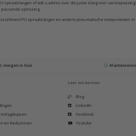
U spiraalslangen of wilt u advies over de juiste slang voor uw toepassin
n passende oplossing.
e assortiment PU spiraalslangen en andere pneumatische componenten in
d,
morgen in huis
Klantenservi
Leer ons kennen
Blog
idingen
LinkedIn
n Inslagdoppen
Facebook
en en Reductoren
Youtube