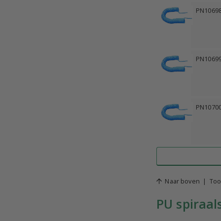
PN1069
PN1069
PN1070
Naar boven
|
Too
PU spiraal