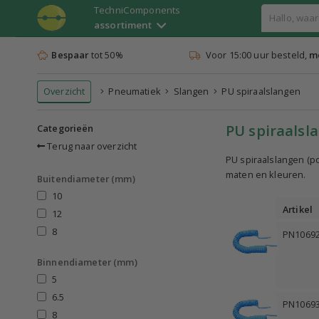
TechniComponents
assortiment
Bespaar
tot 50%
Voor 15:00 uur besteld,
mo
Overzicht
Pneumatiek
Slangen
PU spiraalslangen
PU spiraalsl
Categorieën
Terug naar overzicht
PU spiraalslangen (po
maten en kleuren.
Buitendiameter (mm)
10
Artikel
12
8
PN1069
Binnendiameter (mm)
5
6.5
PN1069
8