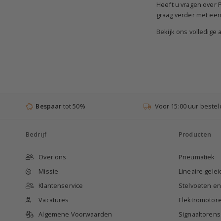
Heeft u vragen over P
graag verder met ee
Bekijk ons volledig
Bespaar
tot 50%
Voor 15:00 uur bestel
Bedrijf
Producten
Over ons
Pneumatiek
Missie
Lineaire gele
Klantenservice
Stelvoeten e
Vacatures
Elektromotor
Algemene Voorwaarden
Signaaltorens