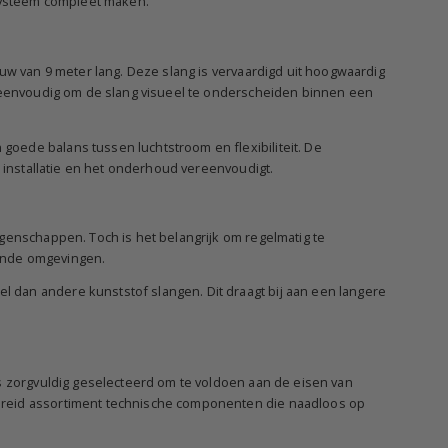
ysteem compleet maken.
uw van 9 meter lang. Deze slang is vervaardigd uit hoogwaardig
t eenvoudig om de slang visueel te onderscheiden binnen een
oede balans tussen luchtstroom en flexibiliteit. De
e installatie en het onderhoud vereenvoudigt.
genschappen. Toch is het belangrijk om regelmatig te
isende omgevingen.
 dan andere kunststof slangen. Dit draagt bij aan een langere
is zorgvuldig geselecteerd om te voldoen aan de eisen van
breid assortiment technische componenten die naadloos op