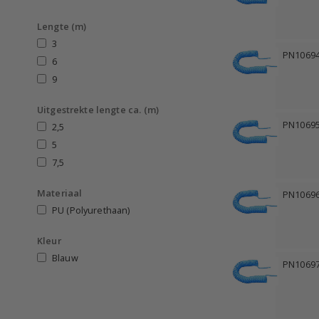
Lengte (m)
3
PN1069
6
9
Uitgestrekte lengte ca. (m)
PN1069
2,5
5
7,5
Materiaal
PN1069
PU (Polyurethaan)
Kleur
Blauw
PN1069