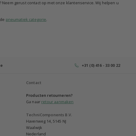
g? Neem gerust contact op met onze klantenservice. Wij helpen u
 de
pneumatiek categorie
.
ce
+31 (0) 416 - 33 00 22
Contact
Producten retourneren?
Ga naar
retour aanmaken
TechniComponents B.V.
Havenweg 14, 5145 NJ
Waalwijk
Nederland