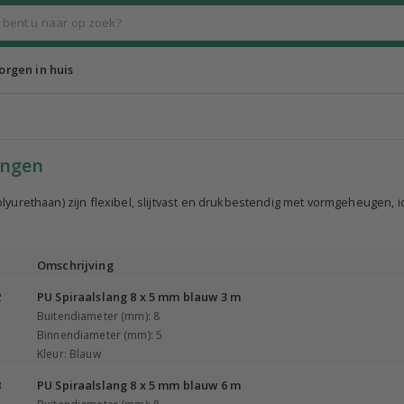
rgen in huis
angen
lyurethaan) zijn flexibel, slijtvast en drukbestendig met vormgeheugen, 
Omschrijving
2
PU Spiraalslang 8 x 5 mm blauw 3 m
Buitendiameter (mm): 8
Binnendiameter (mm): 5
Kleur: Blauw
3
PU Spiraalslang 8 x 5 mm blauw 6 m