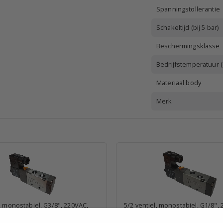
Spanningstollerantie
Schakeltijd (bij 5 bar)
Beschermingsklasse
Bedrijfstemperatuur (
Materiaal body
Merk
l, monostabiel, G3/8", 220VAC,
5/2 ventiel, monostabiel, G1/8",
RV10