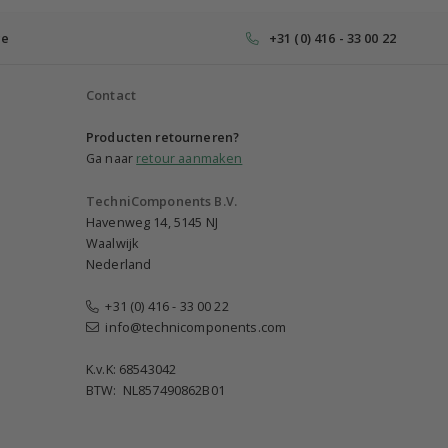
ce
+31 (0) 416 - 33 00 22
Contact
Producten retourneren?
Ga naar
retour aanmaken
TechniComponents B.V.
Havenweg 14, 5145 NJ
Waalwijk
Nederland
+31 (0) 416 - 33 00 22
info@technicomponents.com
K.v.K: 68543042
BTW: NL857490862B01