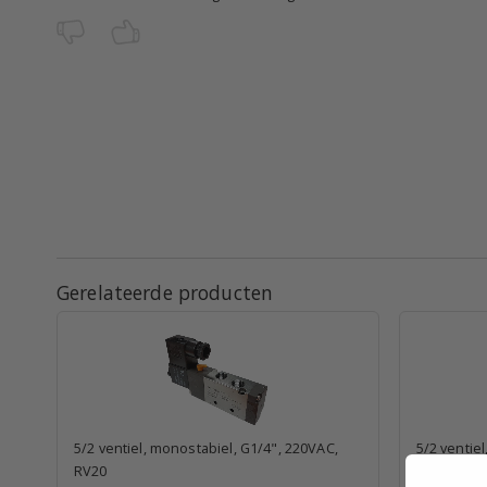
Gerelateerde producten
5/2 ventiel, monostabiel, G1/4", 220VAC,
5/2 ventie
RV20
RV30