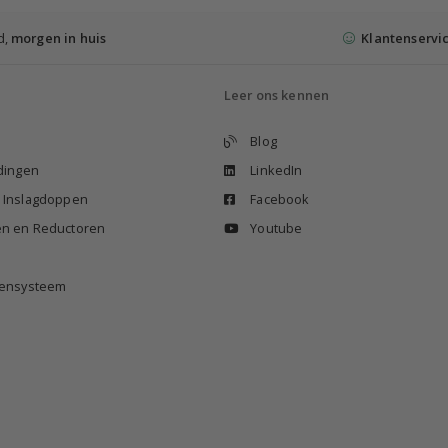
d,
morgen in huis
Klantenservi
Leer ons kennen
Blog
idingen
LinkedIn
n Inslagdoppen
Facebook
en en Reductoren
Youtube
izensysteem