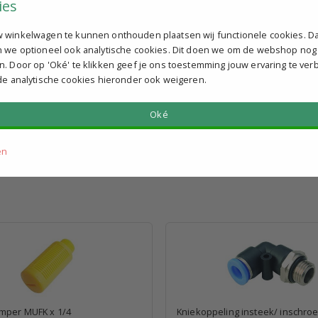
ies
€ 35,50
xcl. BTW p.st.
excl. BTW p.st.
felkorting
Bekijk staffelkorting
 winkelwagen te kunnen onthouden plaatsen wij functionele cookies. D
n we optioneel ook analytische cookies. Dit doen we om de webshop nog
g verzonden
Vandaag verzonden
n. Door op 'Oké' te klikken geef je ons toestemming jouw ervaring te ver
 de analytische cookies hieronder ook weigeren.
Oké
en
mper MUFK x 1/4
Kniekoppeling insteek/ inschroef 