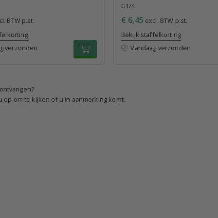
G1/4
€ 6,45
l. BTW p.st.
excl. BTW p.st.
felkorting
Bekijk staffelkorting
g verzonden
Vandaag verzonden
e ontvangen?
 op om te kijken of u in aanmerking komt.