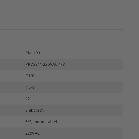
PN11001
PRV5211-220VAC-1/8
G1/8
1.5-8
12
Elektrisch
5/2, monostabiel
220VAC