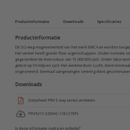
Productinformatie
|
Downloads
|
Specificaties
|
Productinformatie
Dit 5/2 weg magneetventiel van het merk EMC kan worden toegepa
Het ventiel heeft goede flow- eigenschappen. Onder normale om
gegarandeerde levensduur van 15.000.000 cycli. Onder laborato
getest op 50 miljoen cycli. Het werkmedium: Lucht, dient minimaal
ongesmeerd. Eenmaal aangevangen smering dient gecontinueer
Downloads
Datasheet PRV 5 way series ventielen
PRV5211-220VAC-1/8 (.STEP)
Is deze informatie nuttig en volledig?