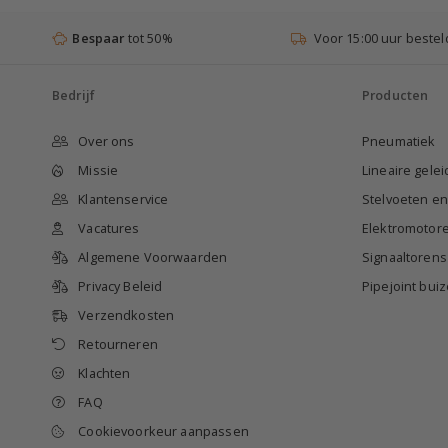
Bespaar
tot 50%
Voor 15:00 uur bestel
Bedrijf
Producten
Over ons
Pneumatiek
Missie
Lineaire gele
Klantenservice
Stelvoeten e
Vacatures
Elektromotor
Algemene Voorwaarden
Signaaltorens
Privacy Beleid
Pipejoint bu
Verzendkosten
Retourneren
Klachten
FAQ
Cookievoorkeur aanpassen