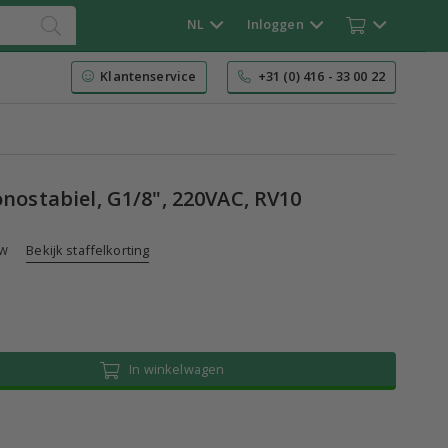
NL
Inloggen
Klantenservice
+31 (0) 416 - 33 00 22
onostabiel, G1/8", 220VAC, RV10
Bekijk staffelkorting
TW
n
In winkelwagen