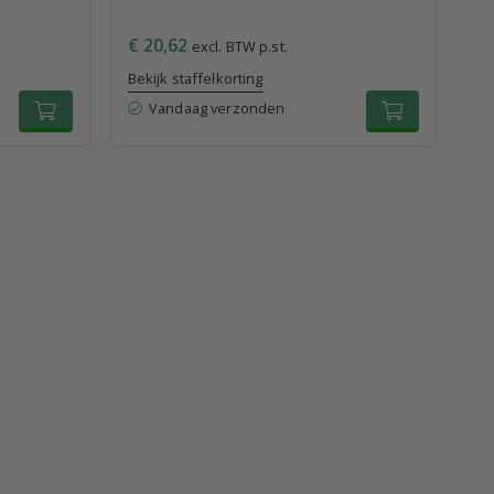
€ 20,62
€ 
excl. BTW p.st.
Bekijk staffelkorting
Bek
Vandaag verzonden