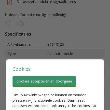
Datasheet modulaire signaaltorens
Is deze informatie nuttig en volledig?
Specificaties
Artikelnummer
STS10126
Type
Aansluitmodule
Diameter
70mm
Cookies
Hoogte
184mm
Cookies accepteren en doorgaan
Kleur
Wit (gebroken wit)
Voeding
12-24VDC
Om jouw winkelwagen te kunnen onthouden
Beschermingsklasse
IP65
plaatsen wij functionele cookies. Daarnaast
plaatsen we optioneel ook analytische cookies. Dit