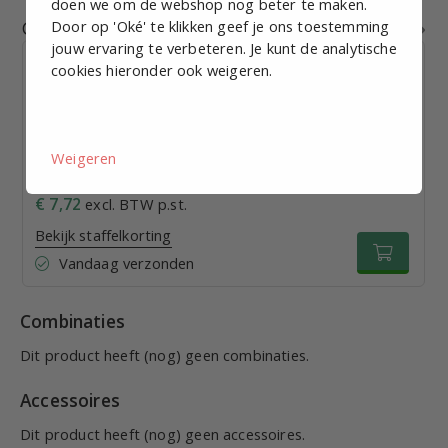
doen we om de webshop nog beter te maken.
Gerelateerde producten
Door op 'Oké' te klikken geef je ons toestemming
jouw ervaring te verbeteren. Je kunt de analytische
cookies hieronder ook weigeren.
70mm Buis/boutaansluitmodule, 10mm, IP65
Weigeren
€ 7,72
excl. BTW p.st.
Bekijk staffelkorting
Vandaag verzonden
Combinaties
Dit product heeft (nog) geen combinaties.
Accessoires
Dit product heeft (nog) geen accessoires.