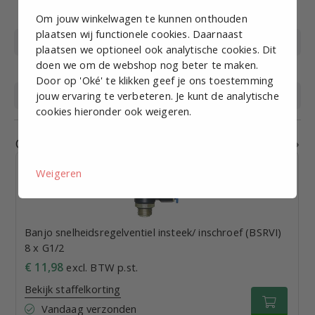
Bedrijfstemperatuur
0-60
(°C)
Om jouw winkelwagen te kunnen onthouden
plaatsen wij functionele cookies. Daarnaast
Materiaal
Messing vernikkeld, kunststof
plaatsen we optioneel ook analytische cookies. Dit
doen we om de webshop nog beter te maken.
Materiaal afdichting
NBR
Door op 'Oké' te klikken geef je ons toestemming
Medium
jouw ervaring te verbeteren. Je kunt de analytische
Perslucht
cookies hieronder ook weigeren.
Gerelateerde producten
Weigeren
Banjo snelheidsregelventiel insteek/ inschroef (BSRVI)
8 x G1/2
€ 11,98
excl. BTW p.st.
Bekijk staffelkorting
Vandaag verzonden