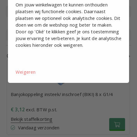
(°C)
Om jouw winkelwagen te kunnen onthouden
plaatsen wij functionele cookies. Daarnaast
Materiaal
Messing vernikkeld, kunststof
plaatsen we optioneel ook analytische cookies. Dit
Materiaal afdichting
NBR
doen we om de webshop nog beter te maken.
Door op 'Oké' te klikken geef je ons toestemming
Medium
Perslucht
jouw ervaring te verbeteren. Je kunt de analytische
cookies hieronder ook weigeren.
Gerelateerde producten
Weigeren
Banjokoppeling insteek/ inschroef (BIKI) 8 x G1/4
€ 3,12
excl. BTW p.st.
Bekijk staffelkorting
Vandaag verzonden