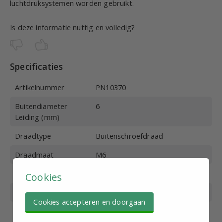
luchtdruksystemen worden gebruikt.
Is deze informatie nuttig en volledig?
Specificaties
Artikelnummer
PN10370
Buitendiameter
6
Leiding (mm)
Draadtype
Buitenschroefdraad
Draadmaat
M6
Werkdruk (bar)
0-10
Cookies
Max. druk (bar)
15
Cookies accepteren en doorgaan
Bedrijfstemperatuur
0-60