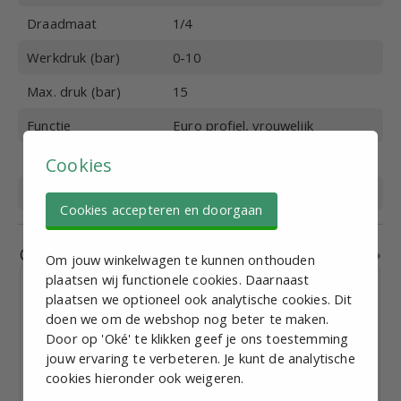
Draadmaat
1/4
Werkdruk (bar)
0-10
Max. druk (bar)
15
Functie
Euro profiel, vrouwelijk
Materiaal
Staal
Cookies
Medium
Perslucht, vloeistof
Cookies accepteren en doorgaan
Gerelateerde producten
Om jouw winkelwagen te kunnen onthouden
plaatsen wij functionele cookies. Daarnaast
plaatsen we optioneel ook analytische cookies. Dit
doen we om de webshop nog beter te maken.
Door op 'Oké' te klikken geef je ons toestemming
jouw ervaring te verbeteren. Je kunt de analytische
Euro profiel snelkop. Female x F1/2
cookies hieronder ook weigeren.