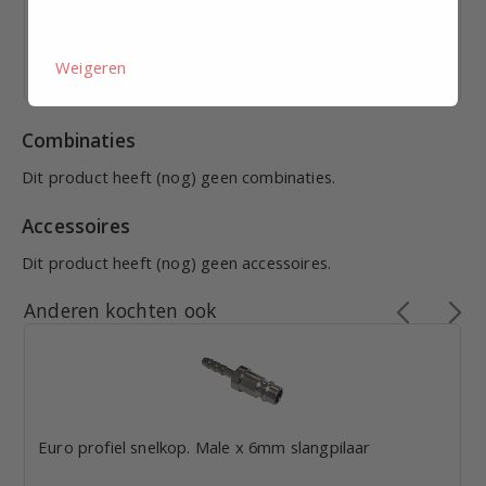
€ 15,47
excl. BTW p.st.
Bekijk staffelkorting
Weigeren
Vandaag verzonden
Combinaties
Dit product heeft (nog) geen combinaties.
Accessoires
Dit product heeft (nog) geen accessoires.
Anderen kochten ook
Euro profiel snelkop. Male x 6mm slangpilaar